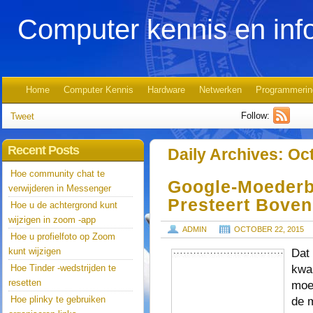
Computer kennis en inf
Home
Computer Kennis
Hardware
Netwerken
Programmerin
Follow:
Tweet
Recent Posts
Daily Archives:
Oct
Hoe community chat te
Google-Moederbe
verwijderen in Messenger
Presteert Boven
Hoe u de achtergrond kunt
wijzigen in zoom -app
ADMIN
OCTOBER 22, 2015
Hoe u profielfoto op Zoom
kunt wijzigen
Dat 
kwar
Hoe Tinder -wedstrijden te
resetten
moed
Hoe plinky te gebruiken
de 