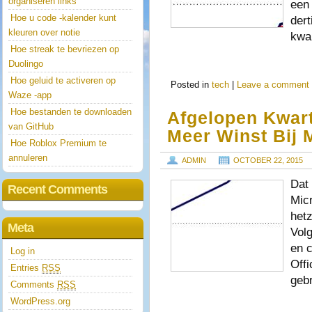
organiseren links
een 
Hoe u code -kalender kunt
dert
kleuren over notie
kwar
Hoe streak te bevriezen op
Duolingo
Hoe geluid te activeren op
Posted in
tech
|
Leave a comment
Waze -app
Hoe bestanden te downloaden
Afgelopen Kwar
van GitHub
Meer Winst Bij 
Hoe Roblox Premium te
annuleren
ADMIN
OCTOBER 22, 2015
Dat 
Recent Comments
Micr
hetz
Meta
Volg
en 
Log in
Offi
Entries
RSS
geb
Comments
RSS
WordPress.org