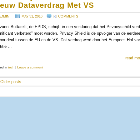
ieuw Dataverdrag Met VS
ADMIN
MAY 31, 2016
[
0
] COMMENTS
vanni Buttarelli, de EPDS, schrijft in een verklaring dat het Privacyschild-ver
gnificant verbeterd” moet worden. Privacy Shield is de opvolger van de eerder
bor-deal tussen de EU en de VS. Dat verdrag werd door het Europees Hof va
titie …
read mo
ed in
tech
|
Leave a comment
Older posts