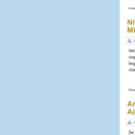
Post
N
Mi
Het
sta
beg
sta
Post
Am
A
De 