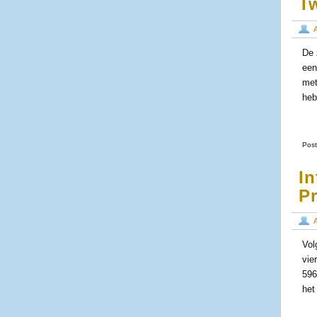
T
De 
een
met
heb
Post
In
P
Vol
vie
596
het