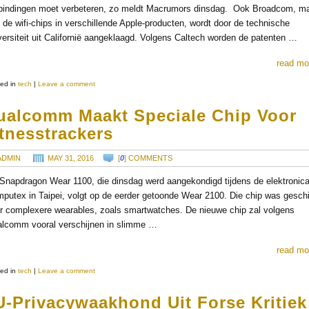
bindingen moet verbeteren, zo meldt Macrumors dinsdag. Ook Broadcom, m
 de wifi-chips in verschillende Apple-producten, wordt door de technische
versiteit uit Californië aangeklaagd. Volgens Caltech worden de patenten …
read mo
ed in
tech
|
Leave a comment
ualcomm Maakt Speciale Chip Voor
tnesstrackers
ADMIN
MAY 31, 2016
[
0
] COMMENTS
Snapdragon Wear 1100, die dinsdag werd aangekondigd tijdens de elektronic
putex in Taipei, volgt op de eerder getoonde Wear 2100. Die chip was gesch
r complexere wearables, zoals smartwatches. De nieuwe chip zal volgens
lcomm vooral verschijnen in slimme …
read mo
ed in
tech
|
Leave a comment
U-Privacywaakhond Uit Forse Kritie