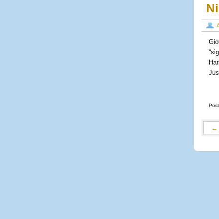
N
Gio
“si
Har
Jus
Post
←