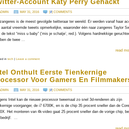
witter-Account Katy Perry Gehackt
ADMIN
MAY 31, 2016
[
0
] COMMENTS
zangeres is de meest gevolgde twitteraar ter wereld. Er werden vanaf haar a
 aantal vreemde tweets opmerkelijke, waaronder één naar zangeres Taylor Sw
 de tekst “miss u baby” (‘mis je schatje’, red.). Volgens hardnekkige geruchte
ben de twee …
read mo
ed in
tech
|
Leave a comment
tel Onthult Eerste Tienkernige
rocessor Voor Gamers En Filmmaker
ADMIN
MAY 31, 2016
[
0
] COMMENTS
gens Intel kan de nieuwe processor tweemaal zo snel 3d-renderen als zijn
rkernige voorganger, de i7 6700K, en is de chip 35 procent sneller dan de Core
0X. Het monteren van 4k-video gaat 25 procent sneller dan de vorige chip, be
 bedrijf. …
read mo