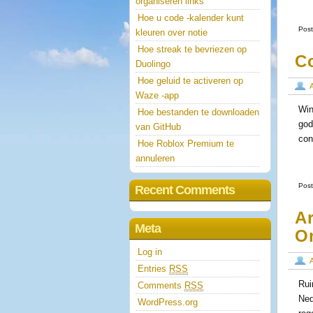
organiseren links
Hoe u code -kalender kunt
Post
kleuren over notie
Hoe streak te bevriezen op
C
Duolingo
Hoe geluid te activeren op
Waze -app
Win
Hoe bestanden te downloaden
god
van GitHub
con
Hoe Roblox Premium te
annuleren
Post
Recent Comments
A
Meta
O
Log in
Entries
RSS
Rui
Comments
RSS
Ned
WordPress.org