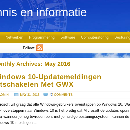
nis en informatie
Netwerken
Programmering
Software
Computerstoring
Besturin
Follow:
nthly Archives:
May 2016
indows 10-Updatemeldingen
itschakelen Met GWX
ADMIN
MAY 31, 2016
[
0
] COMMENTS
rosoft wil graag dat alle Windows-gebruikers overstappen op Windows 10. W
wil overstappen naar Windows 10 is het prettig dat Microsoft de updates opdrin
r wanneer je nog tevreden bent met je huidige besturingssysteem kunnen de
dows 10 meldingen …