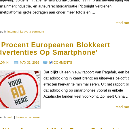
elgeving. Volgens initiatiefnemers Buma/Stemra, NVPI, branchevereniging va
ertainmentindustrie, en auteursrechtorganisatie Pictoright verdienen
ernetplatforms grote bedragen aan onder meer foto’s en …
read mo
ed in
internet
|
Leave a comment
3 Procent Europeanen Blokkeert
dvertenties Op Smartphone’
ADMIN
MAY 31, 2016
[
0
] COMMENTS
Dat blijkt uit een nieuw rapport van Pagefair, een be
dat adblocking in kaart brengt en uitgevers belooft 
effecten hiervan te minimaliseren. Uit het rapport bli
dat adblocking op smartphones vooral in enkele
Aziatische landen veel voorkomt. Zo heeft China 
read mo
ed in
tech
|
Leave a comment