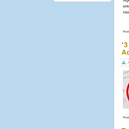
reg
ent
int
Post
’
A
Post