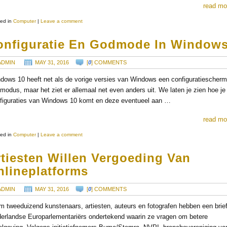
read mo
ed in
Computer
|
Leave a comment
onfiguratie En Godmode In Windows
ADMIN
MAY 31, 2016
[
0
] COMMENTS
dows 10 heeft net als de vorige versies van Windows een configuratiescherm
modus, maar het ziet er allemaal net even anders uit. We laten je zien hoe je 
figuraties van Windows 10 komt en deze eventueel aan …
read mo
ed in
Computer
|
Leave a comment
rtiesten Willen Vergoeding Van
nlineplatforms
ADMIN
MAY 31, 2016
[
0
] COMMENTS
m tweeduizend kunstenaars, artiesten, auteurs en fotografen hebben een brie
erlandse Europarlementariërs ondertekend waarin ze vragen om betere