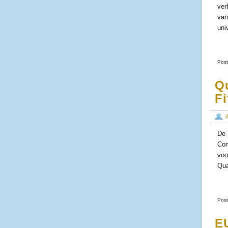
ver
van
uni
Post
Q
Fi
De 
Com
voo
Qua
Post
E