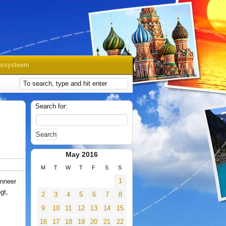
gssysteem
Search for:
May 2016
M
T
W
T
F
S
S
1
anneer
gt,
2
3
4
5
6
7
8
9
10
11
12
13
14
15
16
17
18
19
20
21
22