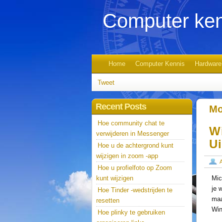
Computer ken
Home
Computer Kennis
Hardware
Tweet
Recent Posts
Mo
Hoe community chat te
W
verwijderen in Messenger
U
Hoe u de achtergrond kunt
wijzigen in zoom -app
Hoe u profielfoto op Zoom
kunt wijzigen
Mic
je 
Hoe Tinder -wedstrijden te
maa
resetten
Win
Hoe plinky te gebruiken