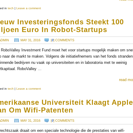
ed in
tech
|
Leave a comment
ieuw Investeringsfonds Steekt 100
ljoen Euro In Robot-Startups
ADMIN
MAY 31, 2016
[
0
] COMMENTS
 RoboValley Investment Fund moet het voor startups mogelijk maken om snel
p naar de markt te maken. Volgens de initiatiefnemers van het fonds stranden
innende bedrijven nu vaak op universiteiten en in laboratoria met te weinig
rtkapitaal. RoboValley …
read mo
ed in
tech
|
Leave a comment
erikaanse Universiteit Klaagt Appl
an Om Wifi-Patenten
ADMIN
MAY 31, 2016
[
0
] COMMENTS
rechtszaak draait om een speciale technologie die de prestaties van wifi-