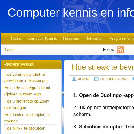
Computer kennis en inf
Home
Computer Kennis
Hardware
Netwerken
Programmerin
Follow:
Tweet
Recent Posts
Hoe streak te bev
Hoe community chat te
ADMIN
OCTOBER 4, 2025
verwijderen in Messenger
Hoe u de achtergrond kunt
wijzigen in zoom -app
1.
Open de Duolingo -app 
Hoe u profielfoto op Zoom
2. Tik op het profielpictog
kunt wijzigen
scherm.
Hoe Tinder -wedstrijden te
resetten
3.
Selecteer de optie “Ins
Hoe plinky te gebruiken