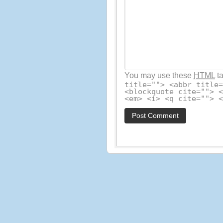
You may use these
HTML
ta
title=""> <abbr title
<blockquote cite=""> 
<em> <i> <q cite=""> 