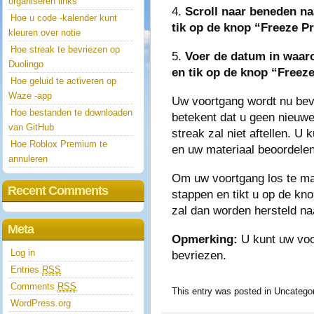
organiseren links
4.
Scroll naar beneden na
Hoe u code -kalender kunt
tik op de knop “Freeze P
kleuren over notie
Hoe streak te bevriezen op
5.
Voer de datum in waaro
Duolingo
en tik op de knop “Freeze
Hoe geluid te activeren op
Waze -app
Uw voortgang wordt nu bev
Hoe bestanden te downloaden
betekent dat u geen nieuwe
van GitHub
streak zal niet aftellen. U
Hoe Roblox Premium te
en uw materiaal beoordelen
annuleren
Om uw voortgang los te ma
Recent Comments
stappen en tikt u op de kn
zal dan worden hersteld na
Meta
Opmerking:
U kunt uw voo
Log in
bevriezen.
Entries
RSS
Comments
RSS
This entry was posted in Uncateg
WordPress.org