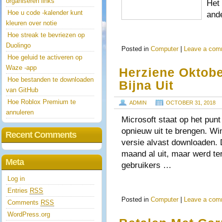
organiseren links
Het 
Hoe u code -kalender kunt
and
kleuren over notie
Hoe streak te bevriezen op
Duolingo
Posted in
Computer
|
Leave a com
Hoe geluid te activeren op
Waze -app
Herziene Oktob
Hoe bestanden te downloaden
Bijna Uit
van GitHub
Hoe Roblox Premium te
ADMIN
OCTOBER 31, 2018
annuleren
Microsoft staat op het pu
opnieuw uit te brengen. W
Recent Comments
versie alvast downloaden.
maand al uit, maar werd te
Meta
gebruikers …
Log in
Entries
RSS
Posted in
Computer
|
Leave a com
Comments
RSS
WordPress.org