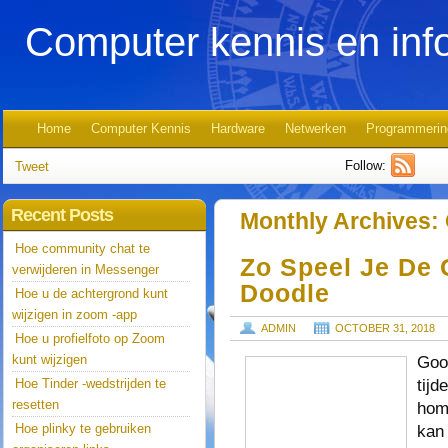
Computer kennis en inf
Home
Computer Kennis
Hardware
Netwerken
Programmerin
Follow:
Tweet
Recent Posts
Monthly Archives:
Hoe community chat te
Zo Speel Je De
verwijderen in Messenger
Doodle
Hoe u de achtergrond kunt
wijzigen in zoom -app
ADMIN
OCTOBER 31, 2018
Hoe u profielfoto op Zoom
kunt wijzigen
Goog
tijd
Hoe Tinder -wedstrijden te
resetten
hom
Hoe plinky te gebruiken
kan 