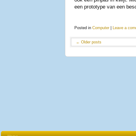
een prototype van een be
Posted in
Computer
|
Leave a com
←
Older posts