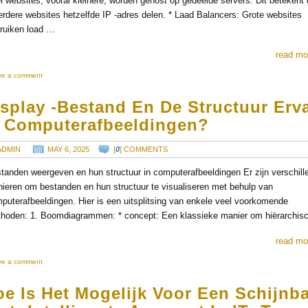
l websites, vooral kleinere, worden gehost op gedeelde servers. Dit betekent 
rdere websites hetzelfde IP -adres delen. * Laad Balancers: Grote websites
ruiken load …
read mo
ve a comment
isplay -bestand En De Structuur Erv
n Computerafbeeldingen?
ADMIN
MAY 6, 2025
[
0
] COMMENTS
tanden weergeven en hun structuur in computerafbeeldingen Er zijn verschill
ieren om bestanden en hun structuur te visualiseren met behulp van
puterafbeeldingen. Hier is een uitsplitsing van enkele veel voorkomende
hoden: 1. Boomdiagrammen: * concept: Een klassieke manier om hiërarchi
read mo
ve a comment
e Is Het Mogelijk Voor Een Schijnb