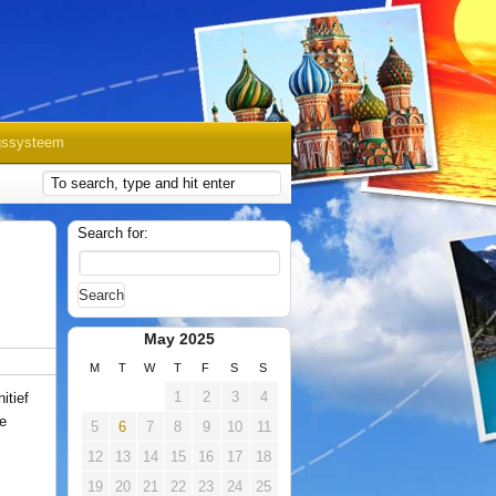
gssysteem
Search for:
May 2025
M
T
W
T
F
S
S
1
2
3
4
itief
ke
5
6
7
8
9
10
11
12
13
14
15
16
17
18
19
20
21
22
23
24
25