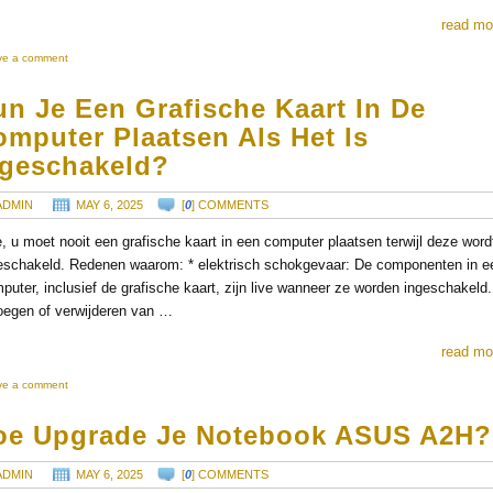
read mo
ve a comment
n Je Een Grafische Kaart In De
mputer Plaatsen Als Het Is
ngeschakeld?
ADMIN
MAY 6, 2025
[
0
] COMMENTS
, u moet nooit een grafische kaart in een computer plaatsen terwijl deze word
eschakeld. Redenen waarom: * elektrisch schokgevaar: De componenten in e
puter, inclusief de grafische kaart, zijn live wanneer ze worden ingeschakeld
oegen of verwijderen van …
read mo
ve a comment
oe Upgrade Je Notebook ASUS A2H?
ADMIN
MAY 6, 2025
[
0
] COMMENTS