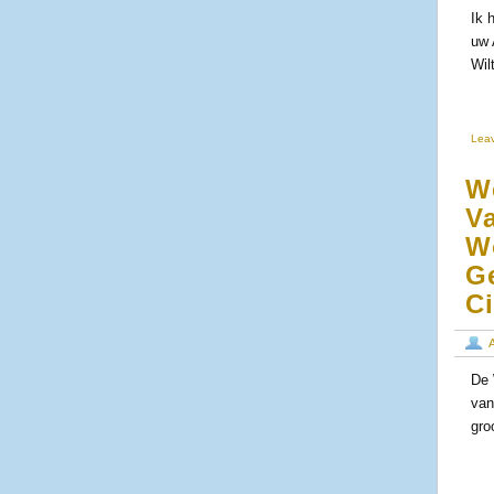
Ik 
uw 
Wil
Lea
W
V
W
G
Ci
De 
van
gro