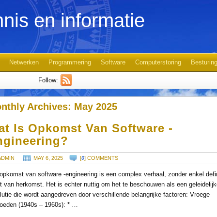
nis en informatie
Netwerken
Programmering
Software
Computerstoring
Besturin
Follow:
nthly Archives:
May 2025
at Is Opkomst Van Software -
ngineering?
ADMIN
MAY 6, 2025
[
0
] COMMENTS
opkomst van software -engineering is een complex verhaal, zonder enkel defin
t van herkomst. Het is echter nuttig om het te beschouwen als een geleidelij
lutie die wordt aangedreven door verschillende belangrijke factoren: Vroege
loeden (1940s – 1960s): * …