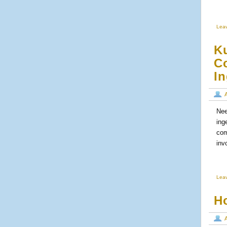
Lea
Ku
Co
I
Nee
ing
com
inv
Lea
H