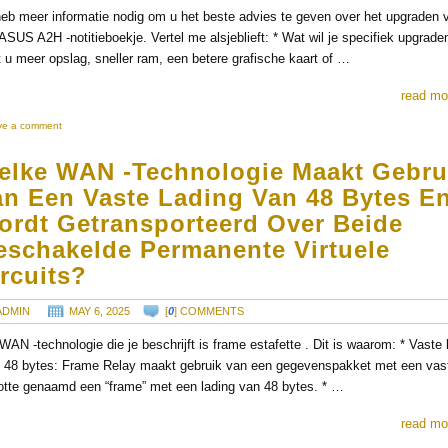
heb meer informatie nodig om u het beste advies te geven over het upgraden 
ASUS A2H -notitieboekje. Vertel me alsjeblieft: * Wat wil je specifiek upgrade
t u meer opslag, sneller ram, een betere grafische kaart of …
read mo
ve a comment
elke WAN -technologie Maakt Gebru
an Een Vaste Lading Van 48 Bytes E
ordt Getransporteerd Over Beide
eschakelde Permanente Virtuele
rcuits?
ADMIN
MAY 6, 2025
[
0
] COMMENTS
WAN -technologie die je beschrijft is frame estafette . Dit is waarom: * Vaste 
 48 bytes: Frame Relay maakt gebruik van een gegevenspakket met een vas
otte genaamd een “frame” met een lading van 48 bytes. * …
read mo