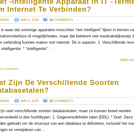
et -intelligente Apparaat In IT -term
m Internet Te Verbinden?
ADMIN
MAY 6, 2025
[
0
] COMMENTS
 is waar dat sommige apparaten misschien “niet intelligent” lijken in termen v
ruikersinterface of mogelijkheden, maar dat betekent niet noodzakelijkerwijs 
n verbinding kunnen maken met internet. Dit is waarom: 1. Verschillende niv
intelligentie: * “intelligentie” …
read mo
ve a comment
t Zijn De Verschillende Soorten
atabasetalen?
ADMIN
MAY 6, 2025
[
0
] COMMENTS
zijn veel verschillende soorten databasetalen, maar ze kunnen breed worden
erverdeeld in drie hoofdtypen: 1. Gegevensdefinitie talen (DDL): * Doel: Deze 
den gebruikt om de structuur van een database te definiëren, inclusief het m
zigen en verwijderen van …