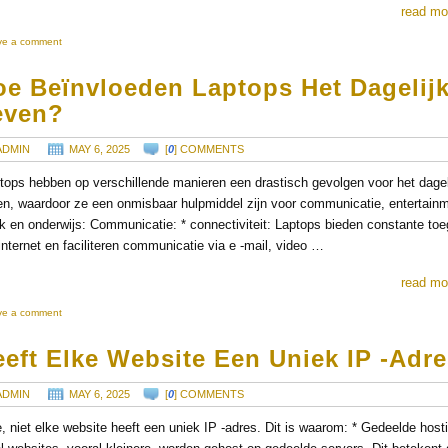
read mo
ve a comment
oe Beïnvloeden Laptops Het Dagelij
even?
ADMIN
MAY 6, 2025
[
0
] COMMENTS
tops hebben op verschillende manieren een drastisch gevolgen voor het dagel
en, waardoor ze een onmisbaar hulpmiddel zijn voor communicatie, entertain
k en onderwijs: Communicatie: * connectiviteit: Laptops bieden constante to
 internet en faciliteren communicatie via e -mail, video …
read mo
ve a comment
eft Elke Website Een Uniek IP -adr
ADMIN
MAY 6, 2025
[
0
] COMMENTS
, niet elke website heeft een uniek IP -adres. Dit is waarom: * Gedeelde host