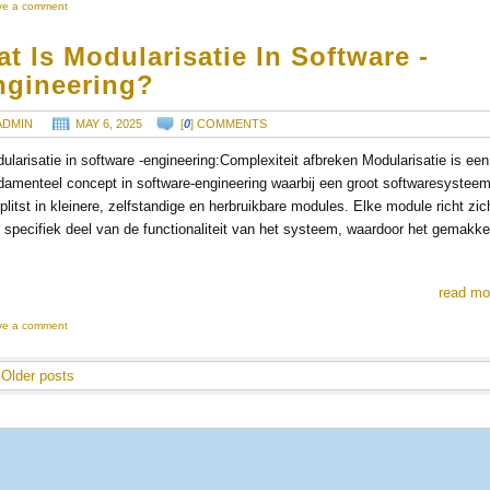
ve a comment
t Is Modularisatie In Software -
ngineering?
ADMIN
MAY 6, 2025
[
0
] COMMENTS
ularisatie in software -engineering:Complexiteit afbreken Modularisatie is een
damenteel concept in software-engineering waarbij een groot softwaresystee
plitst in kleinere, zelfstandige en herbruikbare modules. Elke module richt zic
 specifiek deel van de functionaliteit van het systeem, waardoor het gemakkel
read mo
ve a comment
Older posts