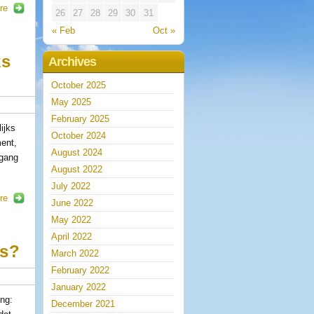
re
26
27
28
29
30
31
« Feb
Oct »
ks
Archives
October 2025
May 2025
February 2025
ijks
October 2024
ment,
August 2024
egang
August 2022
July 2022
re
June 2022
May 2022
April 2022
es?
March 2022
February 2022
January 2022
ing:
December 2021