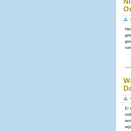
Ni
O
Het
geb
gee
van 
Lea
Wa
D
Er 
ond
wor
wij