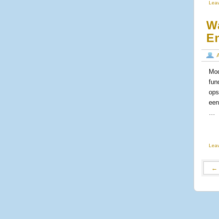
Lea
Wa
E
Mod
fun
ops
een
…
Lea
←