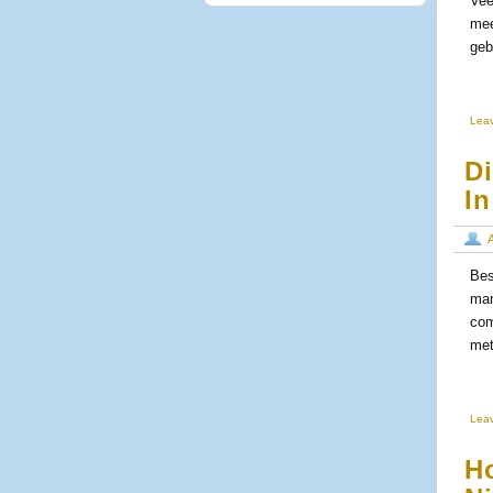
Vee
mee
geb
Lea
D
I
Bes
man
com
met
Lea
Ho