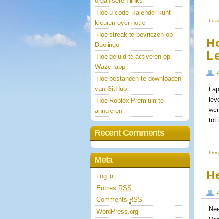
organiseren links
Hoe u code -kalender kunt
Lea
kleuren over notie
Hoe streak te bevriezen op
H
Duolingo
L
Hoe geluid te activeren op
Waze -app
Hoe bestanden te downloaden
van GitHub
Lap
lev
Hoe Roblox Premium te
wer
annuleren
tot
Recent Comments
Lea
Meta
He
Log in
Entries
RSS
Comments
RSS
Nee
WordPress.org