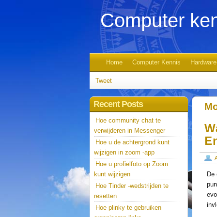
Computer ken
Home
Computer Kennis
Hardware
Tweet
Recent Posts
Mo
Hoe community chat te
W
verwijderen in Messenger
E
Hoe u de achtergrond kunt
wijzigen in zoom -app
Hoe u profielfoto op Zoom
kunt wijzigen
De 
pun
Hoe Tinder -wedstrijden te
evo
resetten
inv
Hoe plinky te gebruiken