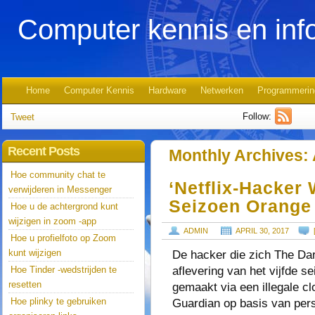
Computer kennis en inf
Home
Computer Kennis
Hardware
Netwerken
Programmerin
Follow:
Tweet
Recent Posts
Monthly Archives:
Hoe community chat te
‘Netflix-Hacker
verwijderen in Messenger
Seizoen Orange 
Hoe u de achtergrond kunt
wijzigen in zoom -app
ADMIN
APRIL 30, 2017
Hoe u profielfoto op Zoom
kunt wijzigen
De hacker die zich The Da
aflevering van het vijfde s
Hoe Tinder -wedstrijden te
resetten
gemaakt via een illegale cl
Hoe plinky te gebruiken
Guardian op basis van per