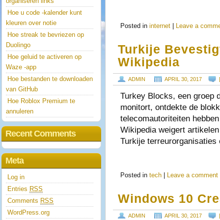
organiseren links
Hoe u code -kalender kunt
kleuren over notie
Posted in
internet
|
Leave a comm
Hoe streak te bevriezen op
Duolingo
Turkije Bevesti
Hoe geluid te activeren op
Wikipedia
Waze -app
Hoe bestanden te downloaden
ADMIN
APRIL 30, 2017
van GitHub
Turkey Blocks, een groep di
Hoe Roblox Premium te
monitort, ontdekte de blo
annuleren
telecomautoriteiten hebben
Wikipedia weigert artikele
Recent Comments
Turkije terreurorganisaties
Meta
Posted in
tech
|
Leave a comment
Log in
Entries
RSS
Windows 10 Crea
Comments
RSS
WordPress.org
ADMIN
APRIL 30, 2017