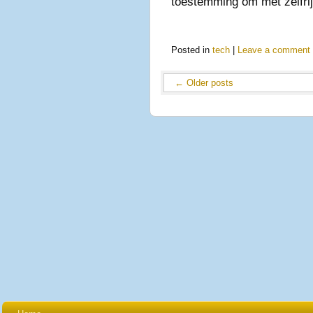
toestemming om met zelfri
Posted in
tech
|
Leave a comment
←
Older posts