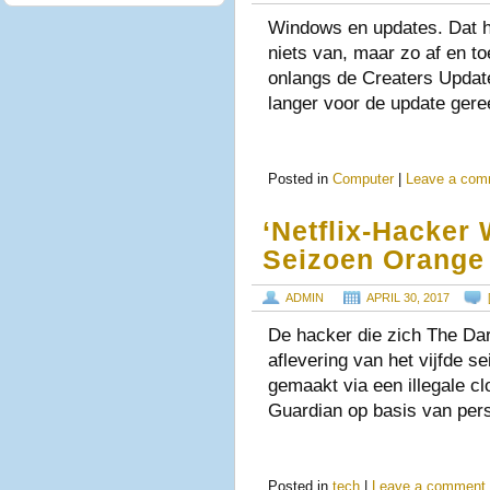
Windows en updates. Dat ho
niets van, maar zo af en to
onlangs de Creaters Update
langer voor de update ger
Posted in
Computer
|
Leave a com
‘Netflix-Hacker
Seizoen Orange 
ADMIN
APRIL 30, 2017
De hacker die zich The Da
aflevering van het vijfde s
gemaakt via een illegale cl
Guardian op basis van per
Posted in
tech
|
Leave a comment