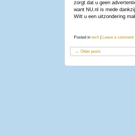
zorgt dat u geen advertenti
want NU.nl is mede dankzij 
Wilt u een uitzondering ma
Posted in
tech
|
Leave a comment
←
Older posts