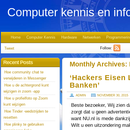
Computer kennis en inf
Home
Computer Kennis
Hardware
Netwerken
Programmerin
Follow:
Tweet
Recent Posts
Monthly Archives:
Hoe community chat te
‘Hackers Eisen 
verwijderen in Messenger
Banken’
Hoe u de achtergrond kunt
wijzigen in zoom -app
ADMIN
NOVEMBER 30, 2015
Hoe u profielfoto op Zoom
kunt wijzigen
Beste bezoeker, Wij zien d
zorgt dat u geen advertenti
Hoe Tinder -wedstrijden te
resetten
want NU.nl is mede dankzij 
Hoe plinky te gebruiken
Wilt u een uitzondering ma