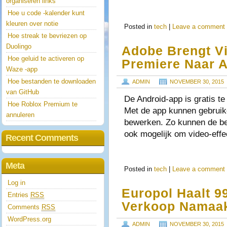
organiseren links
Hoe u code -kalender kunt
kleuren over notie
Posted in
tech
|
Leave a comment
Hoe streak te bevriezen op
Duolingo
Adobe Brengt V
Hoe geluid te activeren op
Premiere Naar 
Waze -app
Hoe bestanden te downloaden
ADMIN
NOVEMBER 30, 2015
van GitHub
De Android-app is gratis t
Hoe Roblox Premium te
Met de app kunnen gebruik
annuleren
bewerken. Zo kunnen de be
ook mogelijk om video-eff
Recent Comments
Meta
Posted in
tech
|
Leave a comment
Log in
Europol Haalt 9
Entries
RSS
Verkoop Namaak
Comments
RSS
WordPress.org
ADMIN
NOVEMBER 30, 2015