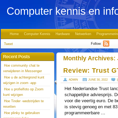
Computer kennis en inf
Home
Computer Kennis
Hardware
Netwerken
Programmerin
Follow:
Tweet
Recent Posts
Monthly Archives:
Hoe community chat te
Review: Trust 
verwijderen in Messenger
Hoe u de achtergrond kunt
ADMIN
JUNE 30, 2022
[
wijzigen in zoom -app
Het Nederlandse Trust lan
Hoe u profielfoto op Zoom
schappelijke adviesprijs. 
kunt wijzigen
voor die veertig euro. De 
Hoe Tinder -wedstrijden te
is stevig genoeg en met 83
resetten
programmeerbare …
Hoe plinky te gebruiken