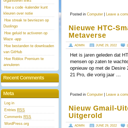
organiseren links
Hoe u code -kalender kunt
kleuren over notie
Posted in
Computer
|
Leave a com
Hoe streak te bevriezen op
Nieuwe HTC-Sma
Duolingo
Hoe geluid te activeren op
Metaverse
Waze -app
ADMIN
JUNE 29, 2022
[
Hoe bestanden te downloaden
van GitHub
Het is jaren geleden dat H
Hoe Roblox Premium te
mensen op zaten te wachten
annuleren
opnieuw op met de Desire 
21 Pro, die vorig jaar …
Recent Comments
Meta
Posted in
Computer
|
Leave a com
Log in
Nieuw Gmail-Uit
Entries
RSS
Uitgerold
Comments
RSS
WordPress.org
ADMIN
JUNE 29, 2022
[