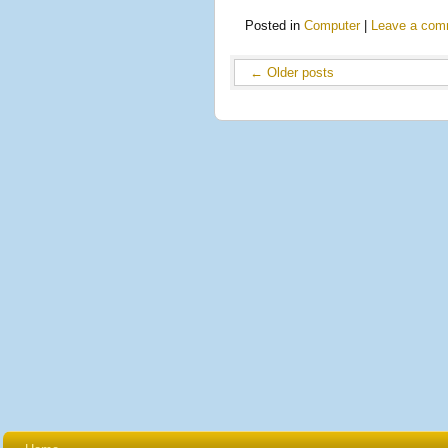
Posted in
Computer
|
Leave a com
←
Older posts