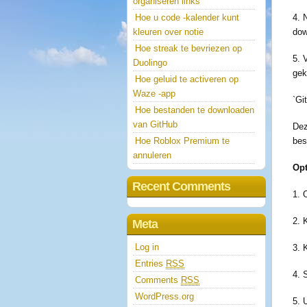
organiseren links
Hoe u code -kalender kunt
4. 
kleuren over notie
dow
Hoe streak te bevriezen op
5. 
Duolingo
gek
Hoe geluid te activeren op
Waze -app
`Gi
Hoe bestanden te downloaden
van GitHub
Dez
Hoe Roblox Premium te
bes
annuleren
Opt
Recent Comments
1. 
2. 
Meta
Log in
3. 
Entries
RSS
4. 
Comments
RSS
WordPress.org
5. 