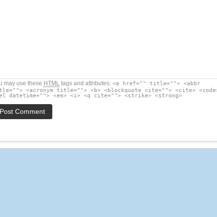
u may use these
HTML
tags and attributes:
<a href="" title=""> <abbr
tle=""> <acronym title=""> <b> <blockquote cite=""> <cite> <code
el datetime=""> <em> <i> <q cite=""> <strike> <strong>