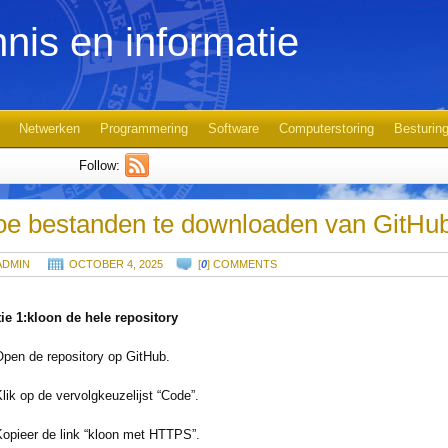
nis en informatie
Netwerken
Programmering
Software
Computerstoring
Besturin
Follow:
e bestanden te downloaden van GitHu
ADMIN
OCTOBER 4, 2025
[
0
] COMMENTS
ie 1:kloon de hele repository
Open de repository op GitHub.
Klik op de vervolgkeuzelijst “Code”.
Kopieer de link “kloon met HTTPS”.