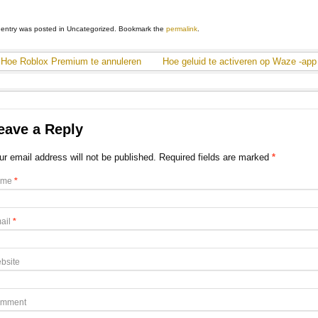
 entry was posted in Uncategorized. Bookmark the
permalink
.
Hoe Roblox Premium te annuleren
Hoe geluid te activeren op Waze -ap
eave a Reply
ur email address will not be published. Required fields are marked
*
ame
*
ail
*
bsite
mment