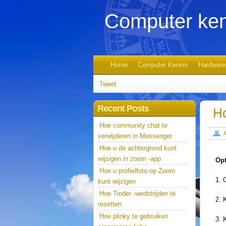
Computer ken
Home
Computer Kennis
Hardware
Tweet
Recent Posts
Ho
Hoe community chat te
verwijderen in Messenger
Hoe u de achtergrond kunt
wijzigen in zoom -app
Opt
Hoe u profielfoto op Zoom
1. 
kunt wijzigen
Hoe Tinder -wedstrijden te
2. 
resetten
Hoe plinky te gebruiken
3. 