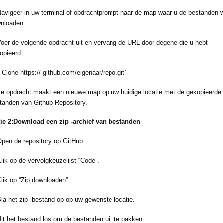
Navigeer in uw terminal of opdrachtprompt naar de map waar u de bestanden w
nloaden.
Voer de volgende opdracht uit en vervang de URL door degene die u hebt
opieerd:
t Clone https:// github.com/eigenaar/repo.git`
e opdracht maakt een nieuwe map op uw huidige locatie met de gekopieerde
tanden van Github Repository.
ie 2:Download een zip -archief van bestanden
Open de repository op GitHub.
Klik op de vervolgkeuzelijst “Code”.
Klik op “Zip downloaden”.
Sla het zip -bestand op op uw gewenste locatie.
Uit het bestand los om de bestanden uit te pakken.