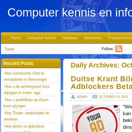
Computer kennis en inf
Home
Computer Kennis
Hardware
Netwerken
Programmerin
Follow:
Tweet
Recent Posts
Daily Archives:
Oct
Hoe community chat te
Duitse Krant Bi
verwijderen in Messenger
Adblockers Bet
Hoe u de achtergrond kunt
wijzigen in zoom -app
ADMIN
OCTOBER 13, 2015
Hoe u profielfoto op Zoom
kunt wijzigen
“Wie
kan 
Hoe Tinder -wedstrijden te
resetten
beki
Hoe plinky te gebruiken
din