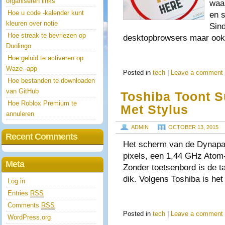
organiseren links
waa
Hoe u code -kalender kunt
en 
kleuren over notie
Sind
Hoe streak te bevriezen op
desktopbrowsers maar oo
Duolingo
Hoe geluid te activeren op
Waze -app
Posted in
tech
|
Leave a comment
Hoe bestanden te downloaden
van GitHub
Toshiba Toont 
Hoe Roblox Premium te
Met Stylus
annuleren
ADMIN
OCTOBER 13, 2015
Recent Comments
Het scherm van de Dynapad
pixels, een 1,44 GHz Ato
Meta
Zonder toetsenbord is de t
dik. Volgens Toshiba is h
Log in
Entries
RSS
Comments
RSS
Posted in
tech
|
Leave a comment
WordPress.org