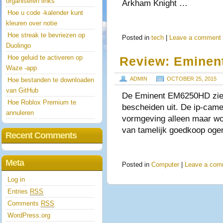
organiseren links
Arkham Knight …
Hoe u code -kalender kunt
kleuren over notie
Hoe streak te bevriezen op
Posted in
tech
|
Leave a comment
Duolingo
Hoe geluid te activeren op
Review: Emine
Waze -app
ADMIN
OCTOBER 25, 2015
Hoe bestanden te downloaden
van GitHub
De Eminent EM6250HD ziet 
Hoe Roblox Premium te
bescheiden uit. De ip-camer
annuleren
vormgeving alleen maar wor
van tamelijk goedkoop ogen
Recent Comments
Meta
Posted in
Computer
|
Leave a com
Log in
Entries
RSS
Comments
RSS
WordPress.org