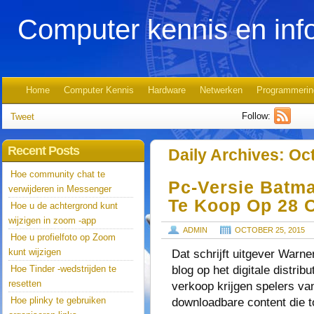
Computer kennis en inf
Home
Computer Kennis
Hardware
Netwerken
Programmerin
Follow:
Tweet
Recent Posts
Daily Archives:
Oct
Hoe community chat te
Pc-Versie Batm
verwijderen in Messenger
Te Koop Op 28 
Hoe u de achtergrond kunt
wijzigen in zoom -app
ADMIN
OCTOBER 25, 2015
Hoe u profielfoto op Zoom
kunt wijzigen
Dat schrijft uitgever Warne
blog op het digitale distri
Hoe Tinder -wedstrijden te
resetten
verkoop krijgen spelers van
Hoe plinky te gebruiken
downloadbare content die t