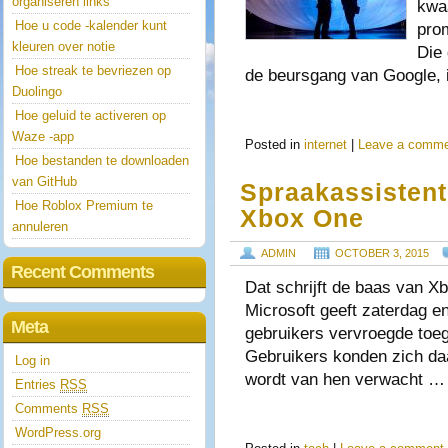
organiseren links
kwa
Hoe u code -kalender kunt
pro
kleuren over notie
Die
Hoe streak te bevriezen op
de beursgang van Google,
Duolingo
Hoe geluid te activeren op
Waze -app
Posted in
internet
|
Leave a comm
Hoe bestanden te downloaden
van GitHub
Spraakassistent
Hoe Roblox Premium te
Xbox One
annuleren
ADMIN
OCTOBER 3, 2015
Recent Comments
Dat schrijft de baas van Xb
Microsoft geeft zaterdag e
Meta
gebruikers vervroegde toeg
Gebruikers konden zich daar
Log in
wordt van hen verwacht …
Entries
RSS
Comments
RSS
WordPress.org