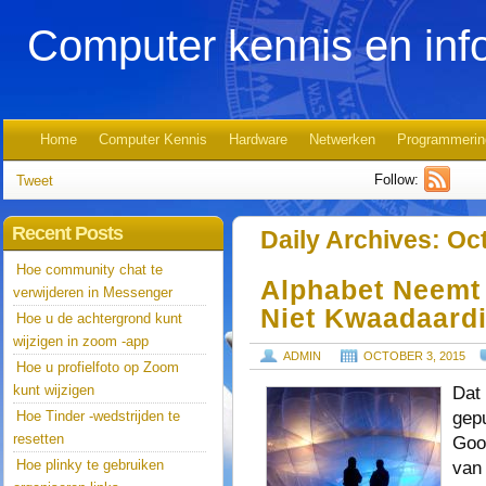
Computer kennis en inf
Home
Computer Kennis
Hardware
Netwerken
Programmerin
Follow:
Tweet
Recent Posts
Daily Archives:
Oct
Hoe community chat te
Alphabet Neemt
verwijderen in Messenger
Niet Kwaadaardi
Hoe u de achtergrond kunt
wijzigen in zoom -app
ADMIN
OCTOBER 3, 2015
Hoe u profielfoto op Zoom
kunt wijzigen
Dat 
gep
Hoe Tinder -wedstrijden te
resetten
Goog
Hoe plinky te gebruiken
van 