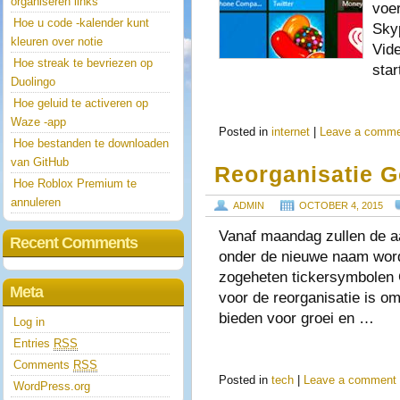
organiseren links
voe
Hoe u code -kalender kunt
Sky
kleuren over notie
Vid
Hoe streak te bevriezen op
sta
Duolingo
Hoe geluid te activeren op
Waze -app
Posted in
internet
|
Leave a comm
Hoe bestanden te downloaden
van GitHub
Reorganisatie G
Hoe Roblox Premium te
annuleren
ADMIN
OCTOBER 4, 2015
Vanaf maandag zullen de aa
Recent Comments
onder de nieuwe naam word
zogeheten tickersymbolen
Meta
voor de reorganisatie is o
bieden voor groei en …
Log in
Entries
RSS
Comments
RSS
Posted in
tech
|
Leave a comment
WordPress.org