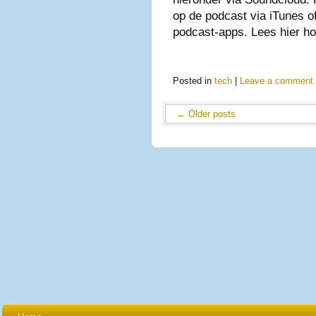
op de podcast via iTunes 
podcast-apps. Lees hier hoe
Posted in
tech
|
Leave a comment
←
Older posts