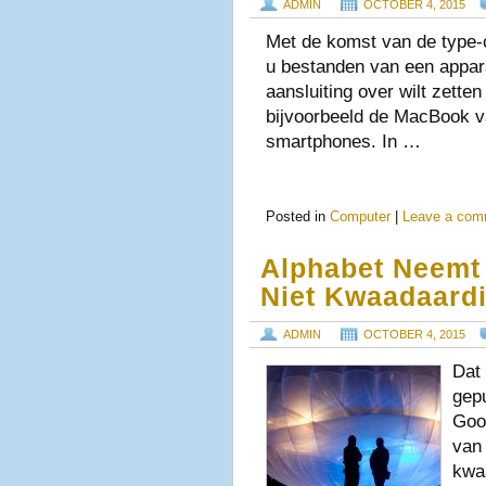
ADMIN
OCTOBER 4, 2015
Met de komst van de type-
u bestanden van een appar
aansluiting over wilt zette
bijvoorbeeld de MacBook v
smartphones. In …
Posted in
Computer
|
Leave a com
Alphabet Neemt
Niet Kwaadaardi
ADMIN
OCTOBER 4, 2015
Dat 
gep
Goog
van 
kwa