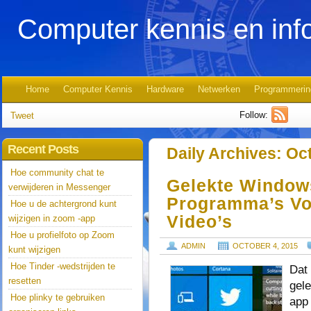
Computer kennis en inf
Home
Computer Kennis
Hardware
Netwerken
Programmerin
Follow:
Tweet
Recent Posts
Daily Archives:
Oct
Hoe community chat te
Gelekte Window
verwijderen in Messenger
Programma’s Vo
Hoe u de achtergrond kunt
Video’s
wijzigen in zoom -app
Hoe u profielfoto op Zoom
ADMIN
OCTOBER 4, 2015
kunt wijzigen
Hoe Tinder -wedstrijden te
Dat 
resetten
gel
Hoe plinky te gebruiken
app