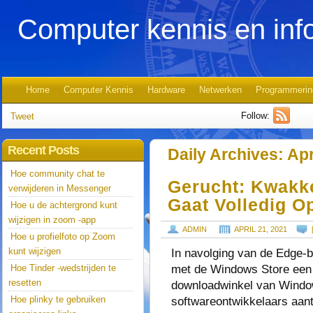
Computer kennis en inf
Home
Computer Kennis
Hardware
Netwerken
Programmerin
Follow:
Tweet
Recent Posts
Daily Archives:
Apr
Hoe community chat te
Gerucht: Kwakk
verwijderen in Messenger
Gaat Volledig O
Hoe u de achtergrond kunt
wijzigen in zoom -app
ADMIN
APRIL 21, 2021
Hoe u profielfoto op Zoom
kunt wijzigen
In navolging van de Edge-br
met de Windows Store een 
Hoe Tinder -wedstrijden te
resetten
downloadwinkel van Window
Hoe plinky te gebruiken
softwareontwikkelaars aant