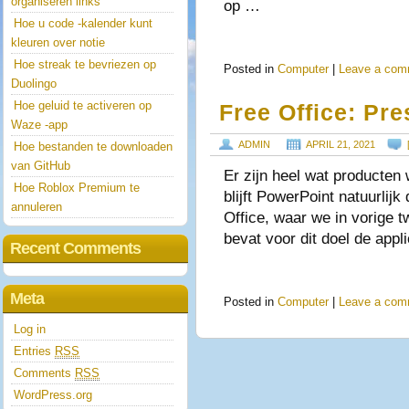
organiseren links
op …
Hoe u code -kalender kunt
kleuren over notie
Hoe streak te bevriezen op
Posted in
Computer
|
Leave a com
Duolingo
Hoe geluid te activeren op
Free Office: Pre
Waze -app
ADMIN
APRIL 21, 2021
Hoe bestanden te downloaden
van GitHub
Er zijn heel wat producten
Hoe Roblox Premium te
blijft PowerPoint natuurlij
annuleren
Office, waar we in vorige 
bevat voor dit doel de appl
Recent Comments
Meta
Posted in
Computer
|
Leave a com
Log in
Entries
RSS
Comments
RSS
WordPress.org