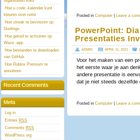
organiseren links
Hoe u code -kalender kunt
kleuren over notie
Posted in
Computer
|
Leave a com
Hoe streak te bevriezen op
PowerPoint: Dia
Duolingo
Hoe geluid te activeren op
Presentaties In
Waze -app
ADMIN
APRIL 11, 2021
Hoe bestanden te downloaden
van GitHub
Voor het maken van een pre
Hoe Roblox Premium te
het eerste waar je aan denk
annuleren
andere presentatie is eenvo
dat je niet steeds dezelfde
Recent Comments
Meta
Posted in
Computer
|
Leave a com
Log in
Entries
RSS
Comments
RSS
WordPress.org