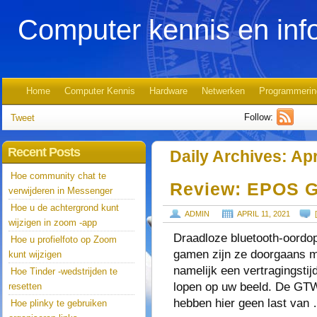
Computer kennis en inf
Home
Computer Kennis
Hardware
Netwerken
Programmerin
Follow:
Tweet
Recent Posts
Daily Archives:
Apr
Hoe community chat te
Review: EPOS G
verwijderen in Messenger
Hoe u de achtergrond kunt
ADMIN
APRIL 11, 2021
wijzigen in zoom -app
Draadloze bluetooth-oordop
Hoe u profielfoto op Zoom
gamen zijn ze doorgaans mi
kunt wijzigen
namelijk een vertragingstij
Hoe Tinder -wedstrijden te
lopen op uw beeld. De GT
resetten
hebben hier geen last van
Hoe plinky te gebruiken