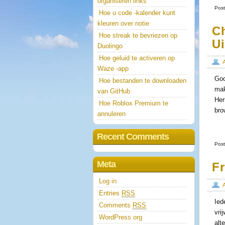
organiseren links
Post
Hoe u code -kalender kunt
kleuren over notie
C
Hoe streak te bevriezen op
U
Duolingo
Hoe geluid te activeren op
Waze -app
Goo
Hoe bestanden te downloaden
mak
van GitHub
Her
Hoe Roblox Premium te
bro
annuleren
Recent Comments
Post
Meta
Fr
Log in
Entries
RSS
Ied
Comments
RSS
vri
WordPress.org
alt