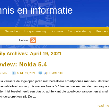
nis en informatie
Netwerken
Programmering
Software
Computerstoring
Besturin
Follow:
ily Archives:
April 19, 2021
view: Nokia 5.4
ADMIN
APRIL 19, 2021
[
0
] COMMENTS
ia verraste de afgelopen jaren met betaalbare smartphones met een uitsteke
js-kwaliteitverhouding. De nieuwe Nokia 5.4 laat echter een minder geslaagde 
ter. Het toestel heeft een plastic achterkant die goedkoop aanvoelt en al snel
vingerafdrukken zit. De …
read mo