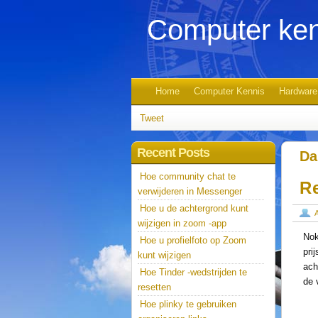
Computer ken
Home
Computer Kennis
Hardware
Tweet
Recent Posts
Da
Hoe community chat te
Re
verwijderen in Messenger
Hoe u de achtergrond kunt
wijzigen in zoom -app
Nok
Hoe u profielfoto op Zoom
pri
kunt wijzigen
ach
Hoe Tinder -wedstrijden te
de 
resetten
Hoe plinky te gebruiken