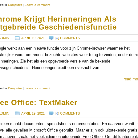
ed in
Computer
|
Leave a comment
hrome Krijgt Herinneringen Als
itgebreide Geschiedenisfunctie
ADMIN
APRIL 19, 2021
[
0
] COMMENTS
gle werkt aan een nieuwe functie voor zijn Chrome-browser waarmee het
kelijker wordt om recent bezochte websites weer terug te vinden, onder de 
inneringen. Zie het als een opgevoerde versie van de bekende
wsegeschiedenis. Herinneringen biedt een overzicht van …
read mo
ed in
Computer
|
Leave a comment
ee Office: TextMaker
ADMIN
APRIL 19, 2021
[
0
] COMMENTS
ereen maakt documenten, spreadsheets en presentaties. En daarvoor wordt i
jwel alle gevallen Microsoft Office gebruikt. Maar er zijn ook uitstekende gratis
ernatieven, zoals het veelzijdige en uitgebreide Free Office. Om dit kantoorpa