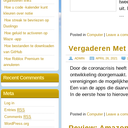
organiseren links
twee
Hoe u code -kalender kunt
uit.
kleuren over notie
…
Hoe streak te bevriezen op
Duolingo
Hoe geluid te activeren op
Posted in
Computer
|
Leave a com
Waze -app
Hoe bestanden te downloaden
Vergaderen Met 
van GitHub
Hoe Roblox Premium te
ADMIN
APRIL 26, 2021
annuleren
Door de coronacrisis heeft
ontwikkeling doorgemaakt.
Recent Comments
verenigingen de mogelijkhe
Een van de apps die daarv
Meta
In de eerste how to hierov
Log in
Entries
RSS
Posted in
Computer
|
Leave a com
Comments
RSS
WordPress.org
Review: Amazon