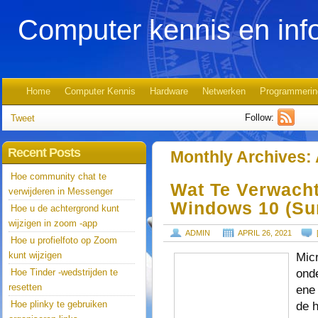
Computer kennis en inf
Home
Computer Kennis
Hardware
Netwerken
Programmerin
Follow:
Tweet
Recent Posts
Monthly Archives:
Hoe community chat te
Wat Te Verwach
verwijderen in Messenger
Windows 10 (Sun
Hoe u de achtergrond kunt
wijzigen in zoom -app
ADMIN
APRIL 26, 2021
Hoe u profielfoto op Zoom
kunt wijzigen
Micr
ond
Hoe Tinder -wedstrijden te
resetten
ene 
Hoe plinky te gebruiken
de 