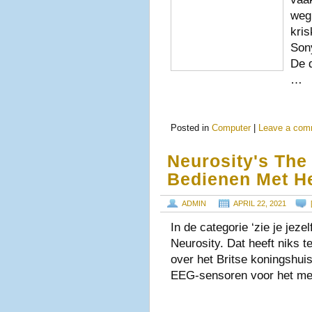
weg
kris
Son
De 
…
Posted in
Computer
|
Leave a com
Neurosity's The
Bedienen Met H
ADMIN
APRIL 22, 2021
In de categorie ‘zie je jeze
Neurosity. Dat heeft niks t
over het Britse koningshui
EEG-sensoren voor het m