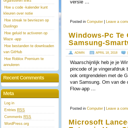
organiseren links
versie …
Hoe u code -kalender kunt
kleuren over notie
Hoe streak te bevriezen op
Posted in
Computer
|
Leave a com
Duolingo
Hoe geluid te activeren op
Windows-Pc Te 
Waze -app
Samsung-Smart
Hoe bestanden te downloaden
van GitHub
ADMIN
APRIL 18, 2018
Hoe Roblox Premium te
Waarschijnlijk heb je je W
annuleren
pincode of je vingerafdruk 
ook ontgrendelen met de G
Recent Comments
van Samsung. Om van de o
Flow-app …
Meta
Log in
Posted in
Computer
|
Leave a com
Entries
RSS
Comments
RSS
Microsoft Lance
WordPress.org