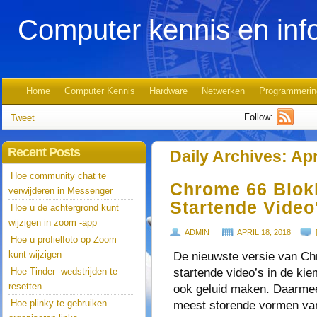
Computer kennis en inf
Home
Computer Kennis
Hardware
Netwerken
Programmerin
Follow:
Tweet
Recent Posts
Daily Archives:
Apr
Hoe community chat te
Chrome 66 Blok
verwijderen in Messenger
Startende Video
Hoe u de achtergrond kunt
wijzigen in zoom -app
ADMIN
APRIL 18, 2018
Hoe u profielfoto op Zoom
kunt wijzigen
De nieuwste versie van Ch
startende video’s in de k
Hoe Tinder -wedstrijden te
resetten
ook geluid maken. Daarmee
Hoe plinky te gebruiken
meest storende vormen van