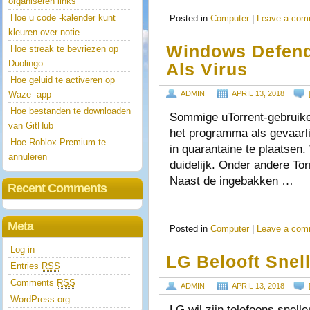
organiseren links
Hoe u code -kalender kunt
Posted in
Computer
|
Leave a com
kleuren over notie
Windows Defende
Hoe streak te bevriezen op
Duolingo
Als Virus
Hoe geluid te activeren op
Waze -app
ADMIN
APRIL 13, 2018
Hoe bestanden te downloaden
Sommige uTorrent-gebruik
van GitHub
het programma als gevaarli
Hoe Roblox Premium te
in quarantaine te plaatsen.
annuleren
duidelijk. Onder andere Torr
Naast de ingebakken …
Recent Comments
Meta
Posted in
Computer
|
Leave a com
Log in
LG Belooft Snel
Entries
RSS
Comments
RSS
ADMIN
APRIL 13, 2018
WordPress.org
LG wil zijn telefoons snell