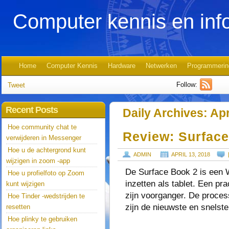
Computer kennis en inf
Home
Computer Kennis
Hardware
Netwerken
Programmerin
Follow:
Tweet
Recent Posts
Daily Archives:
Apr
Hoe community chat te
Review: Surfac
verwijderen in Messenger
Hoe u de achtergrond kunt
ADMIN
APRIL 13, 2018
wijzigen in zoom -app
De Surface Book 2 is een 
Hoe u profielfoto op Zoom
inzetten als tablet. Een pra
kunt wijzigen
zijn voorganger. De proces
Hoe Tinder -wedstrijden te
zijn de nieuwste en snelst
resetten
Hoe plinky te gebruiken