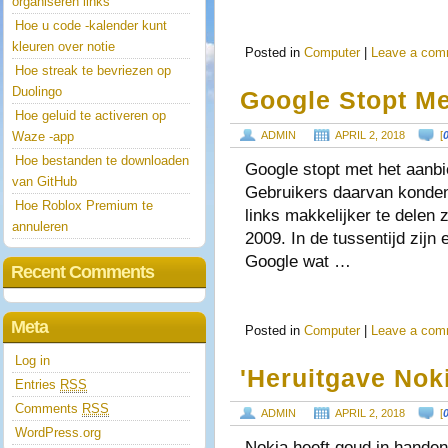
organiseren links
Hoe u code -kalender kunt
kleuren over notie
Posted in
Computer
|
Leave a com
Hoe streak te bevriezen op
Duolingo
Google Stopt Me
Hoe geluid te activeren op
Waze -app
ADMIN
APRIL 2, 2018
[
Hoe bestanden te downloaden
Google stopt met het aanbie
van GitHub
Gebruikers daarvan konden 
Hoe Roblox Premium te
links makkelijker te delen 
annuleren
2009. In de tussentijd zijn 
Google wat …
Recent Comments
Meta
Posted in
Computer
|
Leave a com
Log in
'Heruitgave Nok
Entries
RSS
Comments
RSS
ADMIN
APRIL 2, 2018
[
WordPress.org
Nokia heeft goud in hande