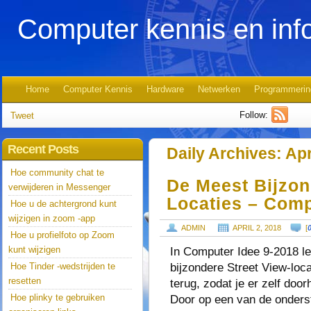
Computer kennis en inf
Home
Computer Kennis
Hardware
Netwerken
Programmerin
Follow:
Tweet
Recent Posts
Daily Archives:
Apr
Hoe community chat te
De Meest Bijzon
verwijderen in Messenger
Locaties – Comp
Hoe u de achtergrond kunt
wijzigen in zoom -app
ADMIN
APRIL 2, 2018
[
Hoe u profielfoto op Zoom
kunt wijzigen
In Computer Idee 9-2018 le
bijzondere Street View-loca
Hoe Tinder -wedstrijden te
resetten
terug, zodat je er zelf door
Hoe plinky te gebruiken
Door op een van de onderst