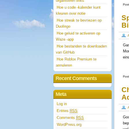
organiseren links
Post
Hoe u code -kalender kunt
kleuren over notie
S
Hoe streak te bevriezen op
Bi
Duolingo
Hoe geluid te activeren op
Waze -app
Gam
Hoe bestanden te downloaden
Mon
van GitHub
ein
Hoe Roblox Premium te
annuleren
Post
Recent Comments
C
Meta
A
Log in
Entries
RSS
Goo
Comments
RSS
bep
WordPress.org