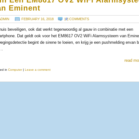
in Een EM8617 OV2 WiFi Alarmsyst
an Eminent
ADMIN
FEBRUARY 16, 2018
[
0
] COMMENTS
huis beveiligen, ook dat werkt tegenwoordig al gauw in combinatie met een
rtphone. Dat geldt ook voor het EM8617 OV2 WiFi Alarmsysteem van Eminen
egingsdetectie begint de sirene te loeien, en krijg je een pushmelding ervan 
 …
read mo
ed in
Computer
|
Leave a comment