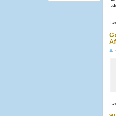
wel
ach
Post
G
A
Post