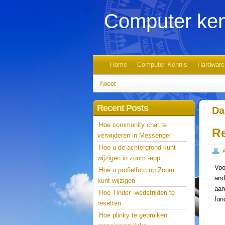
Computer ken
Home
Computer Kennis
Hardware
Tweet
Recent Posts
Da
Hoe community chat te
R
verwijderen in Messenger
Hoe u de achtergrond kunt
wijzigen in zoom -app
Voo
Hoe u profielfoto op Zoom
and
kunt wijzigen
aan
Hoe Tinder -wedstrijden te
fun
resetten
Hoe plinky te gebruiken