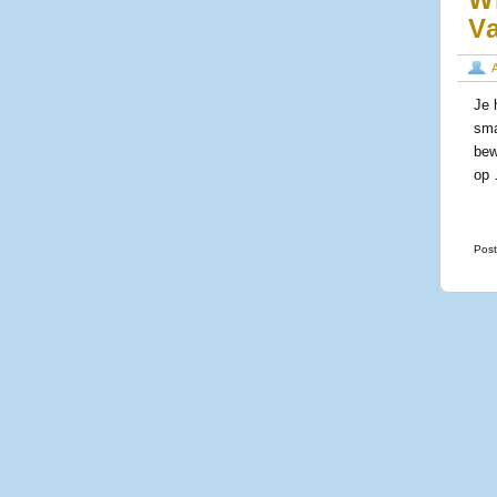
W
V
Je 
sma
bew
op
Post