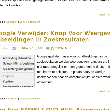
 degelijk sprake van enige eigenbelang. Google is een van de initiatiefnemers
ter de Coalition …
read mo
ed in
Computer
|
Leave a comment
oogle Verwijdert Knop Voor Weerge
fbeeldingen In Zoekresultaten
ADMIN
FEBRUARY 16, 2018
[
0
] COMMENTS
Google gaat de manier waarop afbeeldingen in de
zoekresultaten worden weergegeven, aanpassen. H
niet meer mogelijk om een grotere versie direct in 
resultaten te bekijken. In plaats daarvan word je
doorverwezen naar de oorspronkelijke website waa
afbeelding …
read mo
ed in
Computer
|
Leave a comment