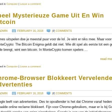
ed in
Computer
|
Leave a comment
peel Mysterieuze Game Uit En Win
tcoin
ADMIN
FEBRUARY 16, 2018
[
0
] COMMENTS
es uitspelen doe je meestal puur voor de lol. Je wint er niks mee. Maar voor
teCrypto: The Bitcoin Enigma geldt dat niet. Wie dit spel als eerste tot een 
de brengt, wint een bitcoin. In MonteCrypto komen spelers …
read mo
ed in
Computer
|
Leave a comment
hrome-Browser Blokkeert Vervelend
dvertenties
ADMIN
FEBRUARY 16, 2018
[
0
] COMMENTS
gle leeft van advertenties. Des te opvallender is het dat Chrome vanaf heden
aalde online reclame blokkeert. Fijn voor Chrome-gebruikers, maar er is bij G