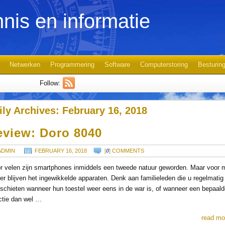
nis en informatie
Netwerken
Programmering
Software
Computerstoring
Besturin
Follow:
ily Archives:
February 16, 2018
eview: Doro 8040
ADMIN
FEBRUARY 16, 2018
[
0
] COMMENTS
r velen zijn smartphones inmiddels een tweede natuur geworden. Maar voor 
er blijven het ingewikkelde apparaten. Denk aan familieleden die u regelmatig
schieten wanneer hun toestel weer eens in de war is, of wanneer een bepaal
ctie dan wel …
read mo