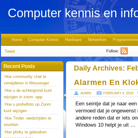
Computer kennis en inf
Home
Computer Kennis
Hardware
Netwerken
Programmerin
Follow:
Tweet
Recent Posts
Daily Archives:
Feb
Hoe community chat te
Alarmen En Klo
verwijderen in Messenger
Hoe u de achtergrond kunt
ADMIN
FEBRUARY 4, 2018
wijzigen in zoom -app
Een seintje dat je naar ee
Hoe u profielfoto op Zoom
vermoed dat je ongewenst in
kunt wijzigen
andere reden dat er iets o
Hoe Tinder -wedstrijden te
Windows 10 helpt je uit …
resetten
Hoe plinky te gebruiken