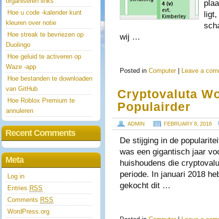
organiseren links
plaa
Hoe u code -kalender kunt
ligt
kleuren over notie
sch
Hoe streak te bevriezen op
wij …
Duolingo
Hoe geluid te activeren op
Waze -app
Posted in
Computer
|
Leave a com
Hoe bestanden te downloaden
van GitHub
Cryptovaluta Wo
Hoe Roblox Premium te
Populairder
annuleren
ADMIN
FEBRUARY 8, 2018
Recent Comments
De stijging in de popularit
was een gigantisch jaar vo
Meta
huishoudens die cryptovalu
periode. In januari 2018 h
Log in
gekocht dit …
Entries
RSS
Comments
RSS
WordPress.org