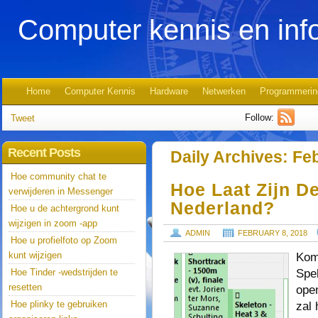
Computer kennis en inf
Home
Computer Kennis
Hardware
Netwerken
Programmerin
Follow:
Tweet
Recent Posts
Daily Archives:
Feb
Hoe community chat te
Hoe Laat Zijn D
verwijderen in Messenger
Nederland?
Hoe u de achtergrond kunt
wijzigen in zoom -app
ADMIN
FEBRUARY 8, 2018
Hoe u profielfoto op Zoom
kunt wijzigen
Kom
Spe
Hoe Tinder -wedstrijden te
resetten
open
Hoe plinky te gebruiken
zal 