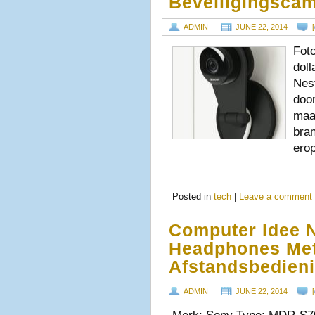
Beveiligingscam
ADMIN
JUNE 22, 2014
[
Fot
dol
Nest
doo
maa
bra
ero
Posted in
tech
|
Leave a comment
Computer Idee 
Headphones Met
Afstandsbedien
ADMIN
JUNE 22, 2014
[