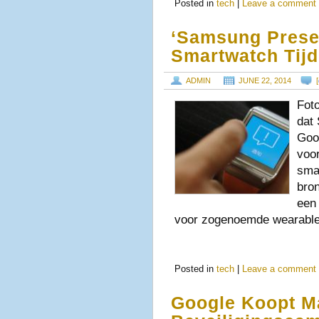
Posted in
tech
|
Leave a comment
‘Samsung Prese
Smartwatch Tijd
ADMIN
JUNE 22, 2014
[
Fot
dat
Goo
voo
sma
bro
een 
voor zogenoemde wearable
Posted in
tech
|
Leave a comment
Google Koopt M