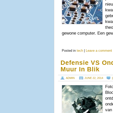
nie
kwa
geb
kwa
theo
gewone computer. Een ge
Posted in
tech
|
Leave a comment
Defensie VS On
Muur In Blik
ADMIN
JUNE 22, 2014
[
Fot
Blo
ont
onde
van 