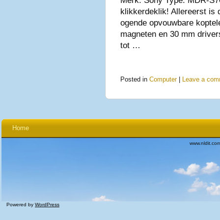
Merk: Sony Type: MDR-S70
klikkerdeklik! Allereerst
ogende opvouwbare koptelef
magneten en 30 mm drivers
tot …
Posted in
Computer
|
Leave a com
Home
www.nldit.co
Powered by
WordPress