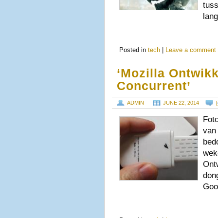
tus
lan
Posted in
tech
|
Leave a comment
‘Mozilla Ontwik
Concurrent’
ADMIN
JUNE 22, 2014
[
Fot
van 
bedo
wek
Ont
dong
Goo