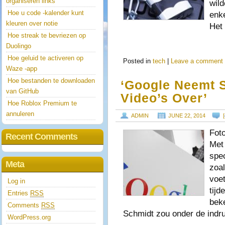
organiseren links
wild
Hoe u code -kalender kunt
enke
kleuren over notie
Het
Hoe streak te bevriezen op
Duolingo
Hoe geluid te activeren op
Posted in
tech
|
Leave a comment
Waze -app
Hoe bestanden te downloaden
‘Google Neemt S
van GitHub
Video’s Over’
Hoe Roblox Premium te
annuleren
ADMIN
JUNE 22, 2014
[
Fot
Recent Comments
Met
spe
Meta
zoal
voe
Log in
tijd
Entries
RSS
bek
Comments
RSS
Schmidt zou onder de indr
WordPress.org