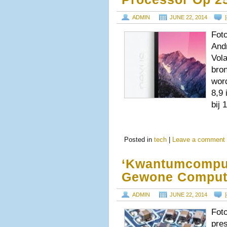
ADMIN
JUNE 22, 2014
[
Fot
Andr
Vol
bron
word
8,9
bij 
Posted in
tech
|
Leave a comment
‘Kwantumcomput
Gewone Comput
ADMIN
JUNE 22, 2014
[
Fot
pres