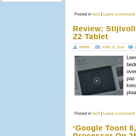
Posted in
tech
|
Leave a comment
Review: Stijlvol
Z2 Tablet
ADMIN
JUNE 22, 2014
[
Lee
bed
over
pas 
kies
plaa
Posted in
tech
|
Leave a comment
‘Google Toont 8,
Processor Op 25