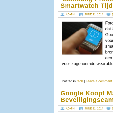
Smartwatch Tijd
ADMIN
JUNE 21, 2014
[
Fot
dat
Goo
voo
sma
bro
een 
voor zogenoemde wearable
Posted in
tech
|
Leave a comment
Google Koopt M
Beveiligingscam
ADMIN
JUNE 21, 2014
[