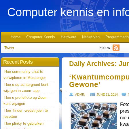
Computer kennis en inf
Home
Computer Kennis
Hardware
Netwerken
Programmerin
Follow:
Tweet
Recent Posts
Daily Archives:
Jun
Hoe community chat te
‘Kwantumcomput
verwijderen in Messenger
Gewone’
Hoe u de achtergrond kunt
wijzigen in zoom -app
ADMIN
JUNE 21, 2014
[
Hoe u profielfoto op Zoom
kunt wijzigen
Fot
pres
Hoe Tinder -wedstrijden te
resetten
nie
Hoe plinky te gebruiken
kwa