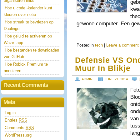
organiseren links
geb
Hoe u code -kalender kunt
kwa
kleuren over notie
theo
Hoe streak te bevriezen op
gewone computer. Een ge
Duolingo
Hoe geluid te activeren op
Waze -app
Posted in
tech
|
Leave a comment
Hoe bestanden te downloaden
van GitHub
Defensie VS On
Hoe Roblox Premium te
Muur In Blikje
annuleren
ADMIN
JUNE 21, 2014
[
Recent Comments
Fot
Blo
Meta
ont
onde
Log in
van 
Entries
RSS
tus
Comments
RSS
lan
WordPress.org