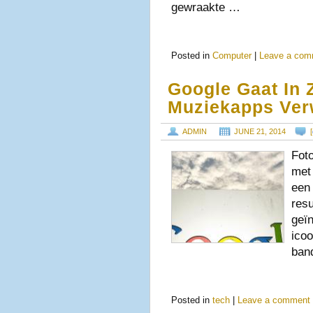
gewraakte …
Posted in
Computer
|
Leave a com
Google Gaat In 
Muziekapps Ver
ADMIN
JUNE 21, 2014
[
Fot
met 
een 
resu
geïn
icoo
ban
Posted in
tech
|
Leave a comment