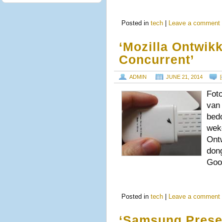
Posted in
tech
|
Leave a comment
‘Mozilla Ontwik
Concurrent’
ADMIN
JUNE 21, 2014
[
Fot
van 
bedo
wek
Ont
dong
Goo
Posted in
tech
|
Leave a comment
‘Samsung Prese