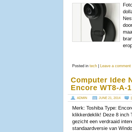
Fot
dol
Nest
doo
maa
bra
ero
Posted in
tech
|
Leave a comment
Computer Idee 
Encore WT8-A-1
ADMIN
JUNE 21, 2014
[
Merk: Toshiba Type: Encor
klikkerdeklik! Deze 8 inch 
gezicht een verdraaid inter
standaardversie van Window