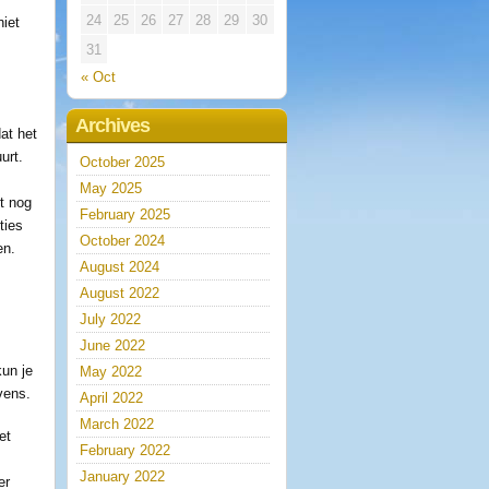
24
25
26
27
28
29
30
niet
31
t
« Oct
Archives
at het
urt.
October 2025
May 2025
t nog
February 2025
ties
October 2024
en.
August 2024
August 2022
July 2022
June 2022
kun je
May 2022
vens.
April 2022
March 2022
et
February 2022
January 2022
er