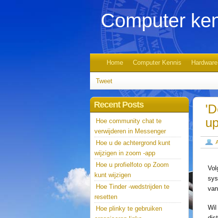
Computer ken
Home
Computer Kennis
Hardware
Tweet
Recent Posts
'D
up
Hoe community chat te
verwijderen in Messenger
Hoe u de achtergrond kunt
wijzigen in zoom -app
Hoe u profielfoto op Zoom
Vol
kunt wijzigen
sys
Hoe Tinder -wedstrijden te
van
resetten
Wil
Hoe plinky te gebruiken
dis