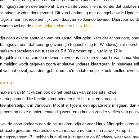
turingssystemen overeenkomt. Een van de verschillen is echter dat updates 
omatisch worden doorgevoerd. Dit kan handmatig met de ingebouwde Update
ager, maar niet iedereen lijkt zich daarvan voldoende bewust. Daarvoor word
waarschuwd op de
ontwikkelaarsblog van Linux Mint
.
zijn geen exacte aantallen van het aantal Mint-gebruikers dat achterloopt, omd
turingssysteem dat soort gegevens (in tegenstelling tot Windows) niet doorstu
makers speculeren dat tussen de 5 á 30 procent op Linux Mint 17 is
tergebleven. Een van de redenen hiervoor is dat er in versie 17 van Linux Min
n melding wordt gegeven zodra er nieuwe updates klaarstaan. In nieuwere edi
dit wel het geval, waardoor gebruikers zo’n update mogelijk ook sneller uitvoer
sico’s
makers van Mint wijzen ook op het bestaan van snapshots, ofwel
entopnames. Die functie komt overeen met het maken van een
teemherstelpunt in Windows. Mocht er tijdens een update iets misgaan, dan 
 proces op deze manier eenvoudig weer terugdraaien zonder verlies van gege
wel de ontwikkelaars aan de bel trekken, zijn er voor Linux Mint-gebruikers ni
ect acute gevaren. Verspreiders van malware richten zich nauwelijks op dit
turingssysteem. Zij hebben hun pijlen juist gericht op Windows, waar veel me