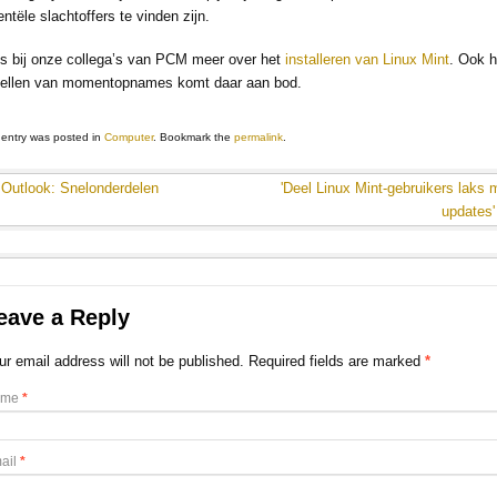
entële slachtoffers te vinden zijn.
s bij onze collega’s van PCM meer over het
installeren van Linux Mint
. Ook h
tellen van momentopnames komt daar aan bod.
 entry was posted in
Computer
. Bookmark the
permalink
.
Outlook: Snelonderdelen
'Deel Linux Mint-gebruikers laks 
updates
eave a Reply
ur email address will not be published. Required fields are marked
*
ame
*
ail
*