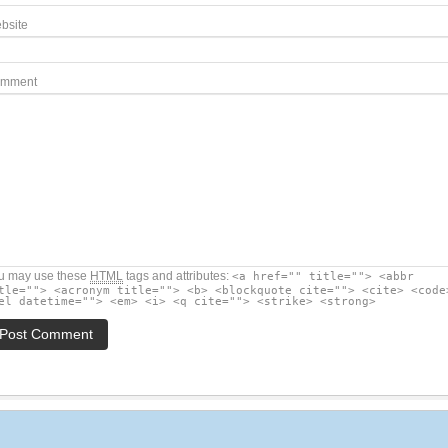
bsite
mment
u may use these
HTML
tags and attributes:
<a href="" title=""> <abbr
tle=""> <acronym title=""> <b> <blockquote cite=""> <cite> <code
el datetime=""> <em> <i> <q cite=""> <strike> <strong>