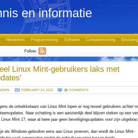
nis en informatie
Netwerken
Programmering
Software
Computerstoring
Besturin
Follow:
eel Linux Mint-gebruikers laks met
dates'
ADMIN
FEBRUARY 24, 2021
[
0
] COMMENTS
gens de ontwikkelaars van Linux Mint lopen er nog teveel gebruikers achter m
teemupdates. Naar schatting is een aanzienlijk deel blijven steken op een ver
 Linux Mint 17, waar al twee jaar geen beveiligingsupdates voor zijn uitgebrac
 je als Windows-gebruiker eens aan Linux proeven, dan wordt de Linux Mint-
tributie vaak aangeraden omdat de gebruikservaring tussen beide