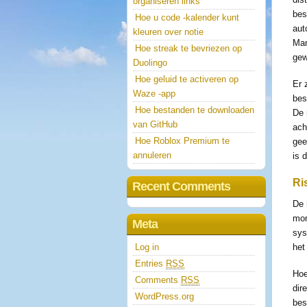
organiseren links
bes
Hoe u code -kalender kunt
aut
kleuren over notie
Man
Hoe streak te bevriezen op
ge
Duolingo
Hoe geluid te activeren op
Er 
Waze -app
bes
Hoe bestanden te downloaden
De 
van GitHub
ach
Hoe Roblox Premium te
gee
annuleren
is 
Ri
Recent Comments
De 
mom
Meta
sys
Log in
het
Entries
RSS
Hoe
Comments
RSS
dir
WordPress.org
bes