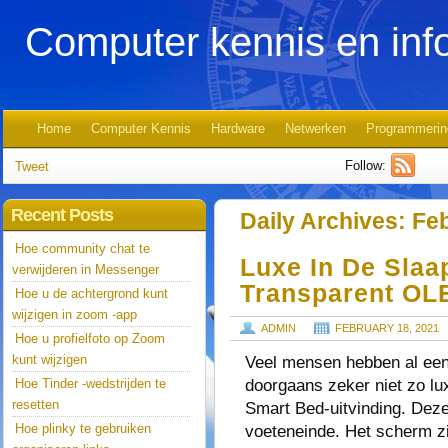
Computer kennis en inf
Home
Computer Kennis
Hardware
Netwerken
Programmerin
Follow:
Tweet
Recent Posts
Daily Archives:
Feb
Hoe community chat te
Luxe In De Sla
verwijderen in Messenger
Transparent OL
Hoe u de achtergrond kunt
wijzigen in zoom -app
ADMIN
FEBRUARY 18, 2021
Hoe u profielfoto op Zoom
kunt wijzigen
Veel mensen hebben al een 
doorgaans zeker niet zo l
Hoe Tinder -wedstrijden te
resetten
Smart Bed-uitvinding. Deze 
Hoe plinky te gebruiken
voeteneinde. Het scherm zi