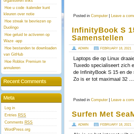
organiseren links
Hoe u code -kalender kunt
kleuren over notie
Posted in
Computer
|
Leave a com
Hoe streak te bevriezen op
Duolingo
InfinityBook S 1
Hoe geluid te activeren op
Samenstellen
Waze -app
Hoe bestanden te downloaden
ADMIN
FEBRUARY 18, 2021
van GitHub
Laptops die op Linux draai
Hoe Roblox Premium te
Tuxedo specialiseert zich e
annuleren
de InfinityBook S 15 en de 
Zo is er tot maximaal 32 
Recent Comments
Meta
Posted in
Computer
|
Leave a com
Log in
Surfen Met Sea
Entries
RSS
Comments
RSS
ADMIN
FEBRUARY 18, 2021
WordPress.org