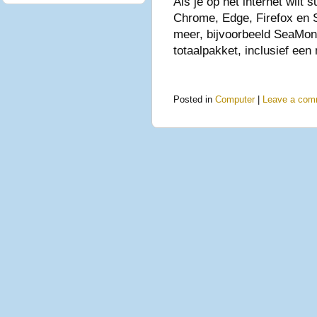
Als je op het internet wilt
Chrome, Edge, Firefox en S
meer, bijvoorbeeld SeaMon
totaalpakket, inclusief ee
Posted in
Computer
|
Leave a com