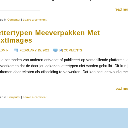
read mo
ed in
Computer
|
Leave a comment
ettertypen Meeverpakken Met
extImages
ADMIN
FEBRUARY 15, 2021
[
0
] COMMENTS
 je bestanden van anderen ontvangt of publiceert op verschillende platforms 
 voorkomen dat de door jou gekozen lettertypen niet worden gebruikt. Dit kun 
rkomen door teksten als afbeelding te verwerken. Dat kan heel eenvoudig me
p …
read mo
ed in
Computer
|
Leave a comment