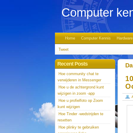
Computer ken
Home
Computer Kennis
Hardware
Tweet
Recent Posts
Da
Hoe community chat te
10
verwijderen in Messenger
O
Hoe u de achtergrond kunt
wijzigen in zoom -app
Hoe u profielfoto op Zoom
kunt wijzigen
Hoe Tinder -wedstrijden te
resetten
Hoe plinky te gebruiken