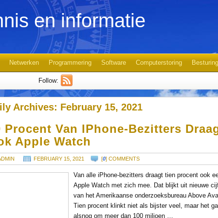
nis en informatie
Netwerken
Programmering
Software
Computerstoring
Besturin
Follow:
ily Archives:
February 15, 2021
 Procent Van IPhone-Bezitters Draa
ok Apple Watch
ADMIN
FEBRUARY 15, 2021
[
0
] COMMENTS
Van alle iPhone-bezitters draagt tien procent ook e
Apple Watch met zich mee. Dat blijkt uit nieuwe cij
van het Amerikaanse onderzoeksbureau Above Ava
Tien procent klinkt niet als bijster veel, maar het g
alsnog om meer dan 100 miljoen …