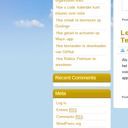
organiseren links
Hoe u code -kalender kunt
kleuren over notie
Hoe streak te bevriezen op
Post
Duolingo
L
Hoe geluid te activeren op
T
Waze -app
Hoe bestanden te downloaden
van GitHub
Hoe Roblox Premium te
Als
annuleren
het
voo
Recent Comments
ap
Meta
Post
Log in
Entries
RSS
Comments
RSS
WordPress.org