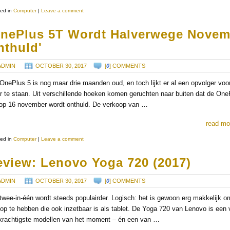
ed in
Computer
|
Leave a comment
OnePlus 5T Wordt Halverwege Novem
nthuld'
ADMIN
OCTOBER 30, 2017
[
0
] COMMENTS
OnePlus 5 is nog maar drie maanden oud, en toch lijkt er al een opvolger voo
r te staan. Uit verschillende hoeken komen geruchten naar buiten dat de One
op 16 november wordt onthuld. De verkoop van …
read mo
ed in
Computer
|
Leave a comment
eview: Lenovo Yoga 720 (2017)
ADMIN
OCTOBER 30, 2017
[
0
] COMMENTS
twee-in-één wordt steeds populairder. Logisch: het is gewoon erg makkelijk 
top te hebben die ook inzetbaar is als tablet. De Yoga 720 van Lenovo is een
krachtigste modellen van het moment – én een van …