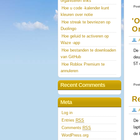
organiseren links
Post
Hoe u code -kalender kunt
kleuren over notie
'
Hoe streak te bevriezen op
O
Duolingo
Hoe geluid te activeren op
Waze -app
Hoe bestanden te downloaden
De 
van GitHub
deu
5T 
Hoe Roblox Premium te
annuleren
Recent Comments
Post
R
Meta
Log in
Entries
RSS
De 
lap
Comments
RSS
de 
WordPress.org