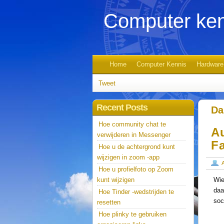
Computer ken
Home
Computer Kennis
Hardware
Tweet
Recent Posts
Da
Hoe community chat te
A
verwijderen in Messenger
F
Hoe u de achtergrond kunt
wijzigen in zoom -app
Hoe u profielfoto op Zoom
kunt wijzigen
Wie
daa
Hoe Tinder -wedstrijden te
soc
resetten
Hoe plinky te gebruiken