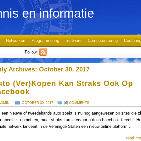
nis en informatie
Netwerken
Programmering
Software
Computerstoring
Besturin
Follow:
ily Archives:
October 30, 2017
uto (ver)kopen Kan Straks Ook Op
acebook
ADMIN
OCTOBER 30, 2017
[
0
] COMMENTS
 een nieuwe of tweedehands auto zoekt is nu nog aangewezen op sites die z
r specifiek op richten, maar straks kun je ervoor ook op Facebook terecht. He
iale netwerk lanceert in de Verenigde Staten een nieuw online platform …
read mo