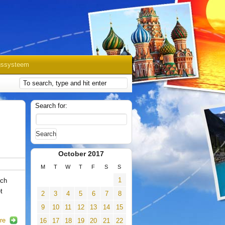
gssysteem
Search for:
October 2017
M
T
W
T
F
S
S
1
ich
t
2
3
4
5
6
7
8
9
10
11
12
13
14
15
re
16
17
18
19
20
21
22