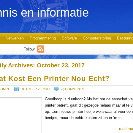
nis en informatie
Netwerken
Programmering
Software
Computerstoring
Besturin
Follow:
ily Archives:
October 23, 2017
at Kost Een Printer Nou Echt?
ADMIN
OCTOBER 23, 2017
[
0
] COMMENTS
Goedkoop is duurkoop? Als het om de aanschaf va
printer betreft, gaat dit gezegde helaas maar al te 
op. Een nieuwe printer heb je weliswaar al voor een
tientjes, maar de echte kosten zitten in ‘m in …
read mo