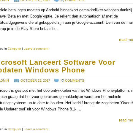
ADMIN
OCTOBER 23, 2017
[
0
] COMMENTS
iele betalingen moeten op Android binnenkort gemakkelijker verlopen dankzij
uwe ‘Betalen met Google’-optie. Je rekent dan automatisch af met de
ditcardgegevens die al gekoppeld zijn aan je Google-account. Een van de ma
rop je in de Play Store betaalde …
read mo
ed in
Computer
|
Leave a comment
icrosoft Lanceert Software Voor
pdaten Windows Phone
ADMIN
OCTOBER 23, 2017
[
0
] COMMENTS
rosoft is gestopt met het doorontwikkelen van het Windows Phone-platform, 
 toch graag dat het voor gebruikers gemakkelijker wordt om het mobiele
turingssysteem up-to-date te houden. Het bedrijf brengt de zogeheten ‘Over-t
le Updater tool‘ uit voor Windows Phone 8.1- …
read mo
ed in
Computer
|
Leave a comment