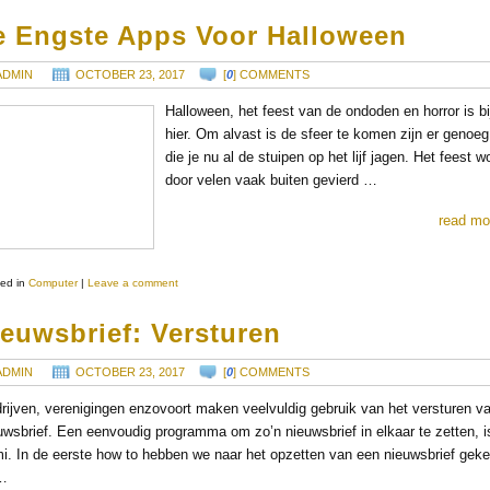
e Engste Apps Voor Halloween
ADMIN
OCTOBER 23, 2017
[
0
] COMMENTS
Halloween, het feest van de ondoden en horror is bi
hier. Om alvast is de sfeer te komen zijn er genoe
die je nu al de stuipen op het lijf jagen. Het feest w
door velen vaak buiten gevierd …
read mo
ed in
Computer
|
Leave a comment
euwsbrief: Versturen
ADMIN
OCTOBER 23, 2017
[
0
] COMMENTS
rijven, verenigingen enzovoort maken veelvuldig gebruik van het versturen v
uwsbrief. Een eenvoudig programma om zo’n nieuwsbrief in elkaar te zetten, 
i. In de eerste how to hebben we naar het opzetten van een nieuwsbrief gek
 …