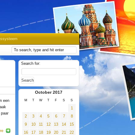
gssysteem
Search for:
October 2017
n een
M
T
W
T
F
S
S
vaak
1
 paar
2
3
4
5
6
7
8
9
10
11
12
13
14
15
re
16
17
18
19
20
21
22