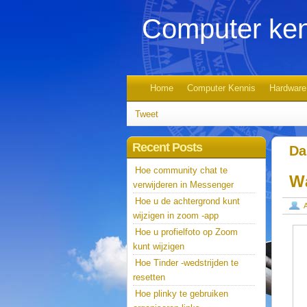
Computer ken
Home
Computer Kennis
Hardware
Tweet
Recent Posts
Da
Hoe community chat te
W
verwijderen in Messenger
Hoe u de achtergrond kunt
wijzigen in zoom -app
Hoe u profielfoto op Zoom
kunt wijzigen
Hoe Tinder -wedstrijden te
resetten
Hoe plinky te gebruiken