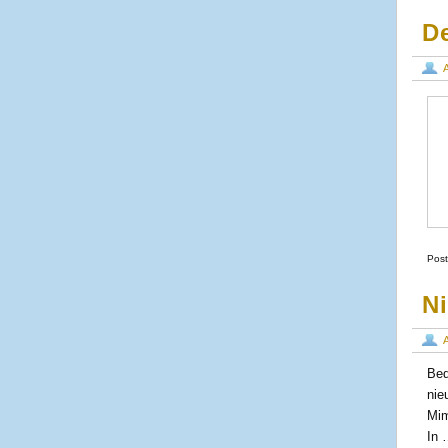
D
Post
Ni
Bed
nie
Mim
In