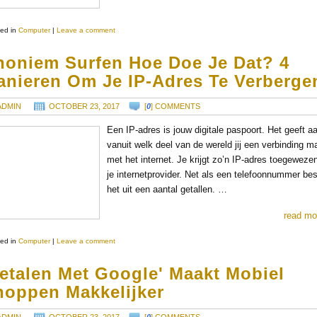
ed in
Computer
|
Leave a comment
noniem Surfen Hoe Doe Je Dat? 4
anieren Om Je IP-Adres Te Verberge
ADMIN
OCTOBER 23, 2017
[
0
] COMMENTS
Een IP-adres is jouw digitale paspoort. Het geeft a
vanuit welk deel van de wereld jij een verbinding m
met het internet. Je krijgt zo’n IP-adres toegeweze
je internetprovider. Net als een telefoonnummer bes
het uit een aantal getallen. …
read mo
ed in
Computer
|
Leave a comment
Betalen Met Google' Maakt Mobiel
hoppen Makkelijker