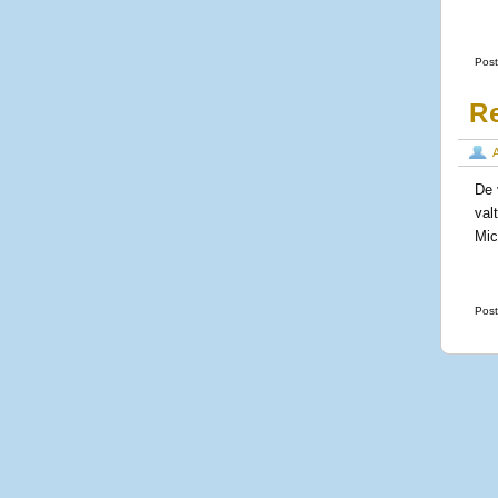
Post
R
De 
val
Mic
Post