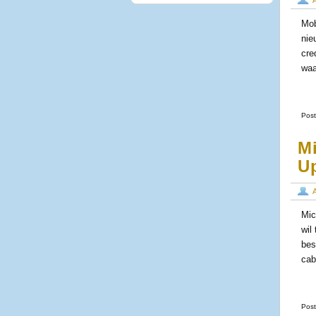
Mob
nie
cre
waa
Post
M
U
Mic
wil
bes
cab
Post