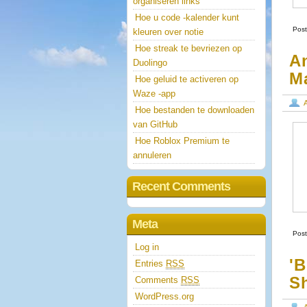
organiseren links
Hoe u code -kalender kunt
Post
kleuren over notie
Hoe streak te bevriezen op
A
Duolingo
M
Hoe geluid te activeren op
Waze -app
Hoe bestanden te downloaden
van GitHub
Hoe Roblox Premium te
annuleren
Recent Comments
Meta
Post
Log in
'
Entries
RSS
S
Comments
RSS
WordPress.org