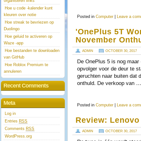
organiseren links
Hoe u code -kalender kunt
kleuren over notie
Posted in
Computer
|
Leave a com
Hoe streak te bevriezen op
Duolingo
'OnePlus 5T Wo
Hoe geluid te activeren op
November Onthu
Waze -app
Hoe bestanden te downloaden
ADMIN
OCTOBER 30, 2017
van GitHub
De OnePlus 5 is nog maar d
Hoe Roblox Premium te
opvolger voor de deur te s
annuleren
geruchten naar buiten dat
onthuld. De verkoop van 
Recent Comments
Meta
Posted in
Computer
|
Leave a com
Log in
Review: Lenovo 
Entries
RSS
Comments
RSS
ADMIN
OCTOBER 30, 2017
WordPress.org