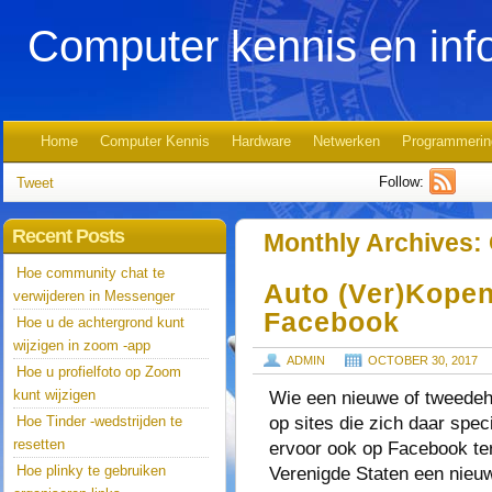
Computer kennis en inf
Home
Computer Kennis
Hardware
Netwerken
Programmerin
Follow:
Tweet
Recent Posts
Monthly Archives:
Hoe community chat te
Auto (ver)kope
verwijderen in Messenger
Facebook
Hoe u de achtergrond kunt
wijzigen in zoom -app
ADMIN
OCTOBER 30, 2017
Hoe u profielfoto op Zoom
kunt wijzigen
Wie een nieuwe of tweedeh
op sites die zich daar spec
Hoe Tinder -wedstrijden te
resetten
ervoor ook op Facebook ter
Hoe plinky te gebruiken
Verenigde Staten een nieu