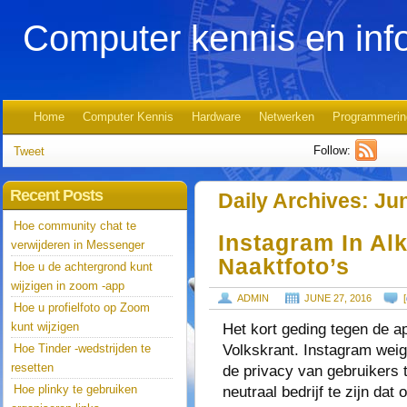
Computer kennis en inf
Home
Computer Kennis
Hardware
Netwerken
Programmerin
Follow:
Tweet
Recent Posts
Daily Archives:
Jun
Hoe community chat te
Instagram In A
verwijderen in Messenger
Naaktfoto’s
Hoe u de achtergrond kunt
wijzigen in zoom -app
ADMIN
JUNE 27, 2016
[
Hoe u profielfoto op Zoom
kunt wijzigen
Het kort geding tegen de a
Volkskrant. Instagram weig
Hoe Tinder -wedstrijden te
resetten
de privacy van gebruikers
Hoe plinky te gebruiken
neutraal bedrijf te zijn da