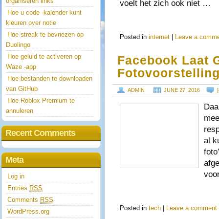
organiseren links
voelt het zich ook niet …
Hoe u code -kalender kunt
kleuren over notie
Hoe streak te bevriezen op
Posted in
internet
|
Leave a comm
Duolingo
Hoe geluid te activeren op
Facebook Laat 
Waze -app
Fotovoorstellin
Hoe bestanden te downloaden
van GitHub
ADMIN
JUNE 27, 2016
[
Hoe Roblox Premium te
Daa
annuleren
mee
resp
Recent Comments
al k
foto
Meta
afg
voo
Log in
Entries
RSS
Comments
RSS
Posted in
tech
|
Leave a comment
WordPress.org