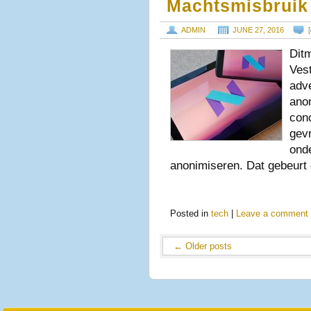
Machtsmisbruik
ADMIN
JUNE 27, 2016
[
Dit
Ves
adve
ano
con
gev
ond
anonimiseren. Dat gebeurt
Posted in
tech
|
Leave a comment
←
Older posts