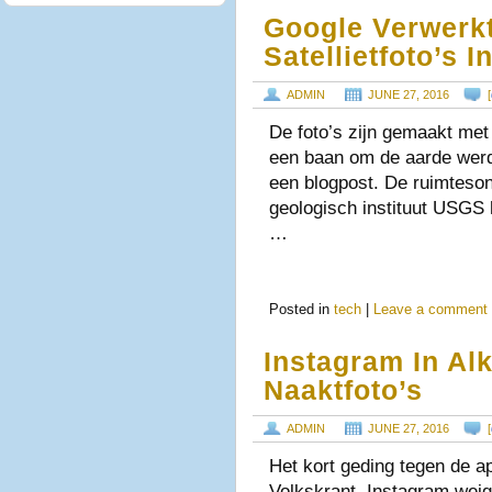
Google Verwerk
Satellietfoto’s 
ADMIN
JUNE 27, 2016
[
De foto’s zijn gemaakt met 
een baan om de aarde werd
een blogpost. De ruimteso
geologisch instituut USGS 
…
Posted in
tech
|
Leave a comment
Instagram In A
Naaktfoto’s
ADMIN
JUNE 27, 2016
[
Het kort geding tegen de a
Volkskrant. Instagram weig