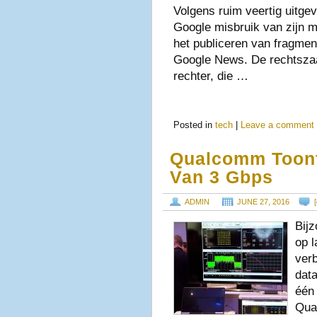
Volgens ruim veertig uitge
Google misbruik van zijn ma
het publiceren van fragmen
Google News. De rechtszaa
rechter, die …
Posted in
tech
|
Leave a comment
Qualcomm Toont
Van 3 Gbps
ADMIN
JUNE 27, 2016
[
Bijz
op l
verb
data
één
Qua