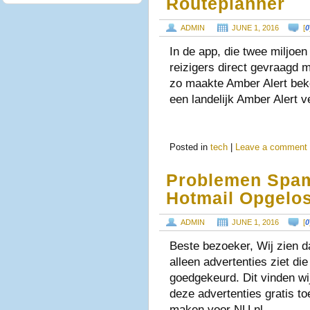
Routeplanner
ADMIN
JUNE 1, 2016
[
0
In de app, die twee miljoe
reizigers direct gevraagd 
zo maakte Amber Alert bek
een landelijk Amber Alert v
Posted in
tech
|
Leave a comment
Problemen Spamf
Hotmail Opgelos
ADMIN
JUNE 1, 2016
[
0
Beste bezoeker, Wij zien d
alleen advertenties ziet d
goedgekeurd. Dit vinden wi
deze advertenties gratis to
maken voor NU.nl, …