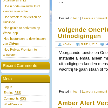
organiseren links
…
Hoe u code -kalender kunt
kleuren over notie
Hoe streak te bevriezen op
Posted in
tech
|
Leave a comment
Duolingo
Hoe geluid te activeren op
Volgende OnePl
Waze -app
Uitnodigingen
Hoe bestanden te downloaden
van GitHub
ADMIN
JUNE 1, 2016
[
0
Hoe Roblox Premium te
Voorgaande toestellen One
annuleren
instantie allemaal alleen m
uitnodigingen konden mens
Recent Comments
wachtrij te gaan staan of fo
…
Meta
Log in
Posted in
tech
|
Leave a comment
Entries
RSS
Comments
RSS
Amber Alert Ver
WordPress.org