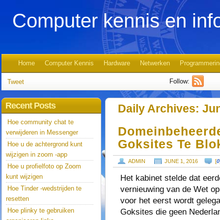
Computer kennis en inf
Home
Computer Kennis
Hardware
Netwerken
Programmerin
Follow:
Tweet
Recent Posts
Daily Archives:
Jun
Hoe community chat te
Domeinbeheerde
verwijderen in Messenger
Goksites Te Blo
Hoe u de achtergrond kunt
wijzigen in zoom -app
ADMIN
JUNE 1, 2016
[
0
Hoe u profielfoto op Zoom
kunt wijzigen
Het kabinet stelde dat eerd
vernieuwing van de Wet op
Hoe Tinder -wedstrijden te
resetten
voor het eerst wordt geleg
Hoe plinky te gebruiken
Goksites die geen Nederlan