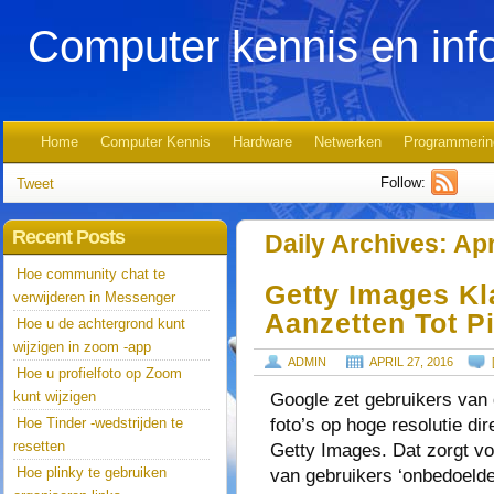
Computer kennis en inf
Home
Computer Kennis
Hardware
Netwerken
Programmerin
Follow:
Tweet
Recent Posts
Daily Archives:
Apr
Hoe community chat te
Getty Images K
verwijderen in Messenger
Aanzetten Tot Pi
Hoe u de achtergrond kunt
wijzigen in zoom -app
ADMIN
APRIL 27, 2016
Hoe u profielfoto op Zoom
kunt wijzigen
Google zet gebruikers van 
foto’s op hoge resolutie dir
Hoe Tinder -wedstrijden te
resetten
Getty Images. Dat zorgt v
Hoe plinky te gebruiken
van gebruikers ‘onbedoelde