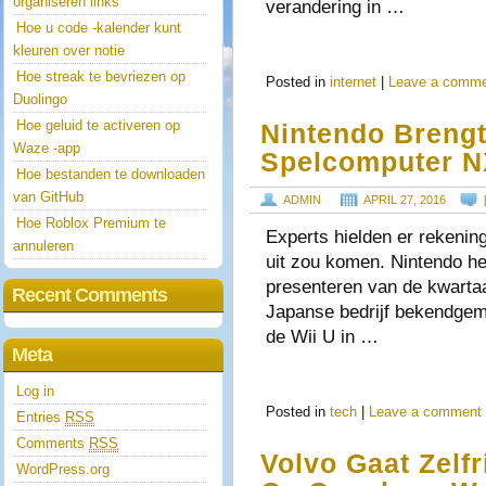
organiseren links
verandering in …
Hoe u code -kalender kunt
kleuren over notie
Hoe streak te bevriezen op
Posted in
internet
|
Leave a comm
Duolingo
Hoe geluid te activeren op
Nintendo Brengt
Waze -app
Spelcomputer N
Hoe bestanden te downloaden
van GitHub
ADMIN
APRIL 27, 2016
Hoe Roblox Premium te
Experts hielden er rekenin
annuleren
uit zou komen. Nintendo he
presenteren van de kwartaa
Recent Comments
Japanse bedrijf bekendgem
de Wii U in …
Meta
Log in
Posted in
tech
|
Leave a comment
Entries
RSS
Comments
RSS
Volvo Gaat Zelfr
WordPress.org