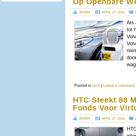
Op Openbare We
ADMIN
APRIL 27, 2016
Als 
tot 
Volv
Volv
nie
doo
wag
Posted in
tech
|
Leave a comment
HTC Steekt 88 M
Fonds Voor Virtu
ADMIN
APRIL 27, 2016
HTC
inte