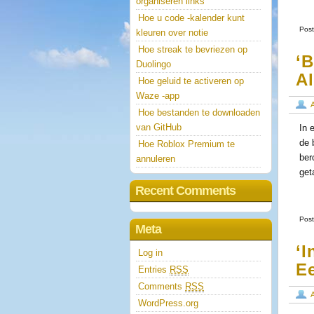
organiseren links
Hoe u code -kalender kunt
Post
kleuren over notie
Hoe streak te bevriezen op
‘
Duolingo
A
Hoe geluid te activeren op
Waze -app
Hoe bestanden te downloaden
van GitHub
In 
de 
Hoe Roblox Premium te
ber
annuleren
get
Recent Comments
Post
Meta
‘I
Log in
Ee
Entries
RSS
Comments
RSS
WordPress.org