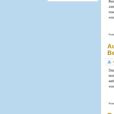
Bes
zie
med
voo
Post
Au
B
Daa
tes
web
voo
Post