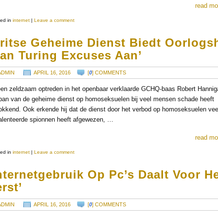
read mo
ed in
internet
|
Leave a comment
Britse Geheime Dienst Biedt Oorlogs
lan Turing Excuses Aan’
ADMIN
APRIL 16, 2016
[
0
] COMMENTS
een zeldzaam optreden in het openbaar verklaarde GCHQ-baas Robert Hannig
ban van de geheime dienst op homoseksuelen bij veel mensen schade heeft
okkend. Ook erkende hij dat de dienst door het verbod op homoseksuelen vee
alenteerde spionnen heeft afgewezen, …
read mo
ed in
internet
|
Leave a comment
nternetgebruik Op Pc’s Daalt Voor H
rst’
ADMIN
APRIL 16, 2016
[
0
] COMMENTS