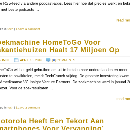
e RSS-feed via andere podcast-apps. Lees hier hoe dat precies werkt en beki
st met beste podcasts …
read mo
ed in
tech
|
Leave a comment
oekmachine HomeToGo Voor
kantiehuizen Haalt 17 Miljoen Op
ADMIN
APRIL 16, 2016
[
0
] COMMENTS
eToGo wil het geld gebruiken om uit te breiden naar andere landen en meer
nsten te onwikkelen, meldt TechCrunch vrijdag. De grootste investering kwam
 Amerikaanse VC Insight Venture Partners. De zoekmachine werd in januari 2
ezet. Voor de zoekresultaten …
read mo
ed in
tech
|
Leave a comment
otorola Heeft Een Tekort Aan
martphones Voor Vervanging’