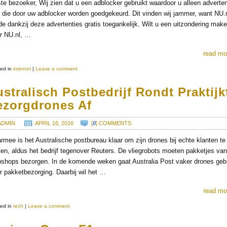
te bezoeker, Wij zien dat u een adblocker gebruikt waardoor u alleen adverten
t die door uw adblocker worden goedgekeurd. Dit vinden wij jammer, want NU.n
e dankzij deze advertenties gratis toegankelijk. Wilt u een uitzondering mak
r NU.nl, …
read mo
ed in
internet
|
Leave a comment
stralisch Postbedrijf Rondt Praktijk
ezorgdrones Af
ADMIN
APRIL 16, 2016
[
0
] COMMENTS
rmee is het Australische postbureau klaar om zijn drones bij echte klanten te
ten, aldus het bedrijf tegenover Reuters. De vliegrobots moeten pakketjes va
shops bezorgen. In de komende weken gaat Australia Post vaker drones geb
r pakketbezorging. Daarbij wil het …
read mo
ed in
tech
|
Leave a comment