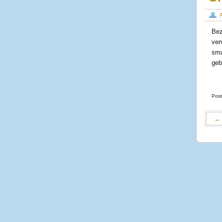
Bez
ver
sma
geb
Post
←