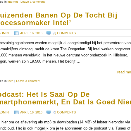
ed in
internet
|
Leave a comment
Duizenden Banen Op De Tocht Bij
ocessormaker Intel’
ADMIN
APRIL 16, 2016
[
0
] COMMENTS
bezuinigingsplannen worden mogelijk al aangekondigd bij het presenteren van
rtaalcijfers dinsdag, meldt de krant The Oregonian. Bij Intel werken ongeveer
.000 mensen wereldwijd. In het nieuwe centrum voor onderzoek in Hillsboro,
gon, werken zo’n 19.500 mensen. Het bedrijf …
read mo
ed in
tech
|
Leave a comment
dcast: Het Is Saai Op De
martphonemarkt, En Dat Is Goed Ni
ADMIN
APRIL 16, 2016
[
0
] COMMENTS
k hier om de aflevering als mp3 te downloaden (14 MB) of luister hieronder via
ndcloud. Het is ook mogelijk om je te abonneren op de podcast via iTunes o