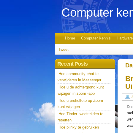
Computer ken
Home
Computer Kennis
Hardware
Tweet
Recent Posts
Da
Hoe community chat te
B
verwijderen in Messenger
U
Hoe u de achtergrond kunt
wijzigen in zoom -app
Hoe u profielfoto op Zoom
kunt wijzigen
Doo
mel
Hoe Tinder -wedstrijden te
wer
resetten
waa
Hoe plinky te gebruiken