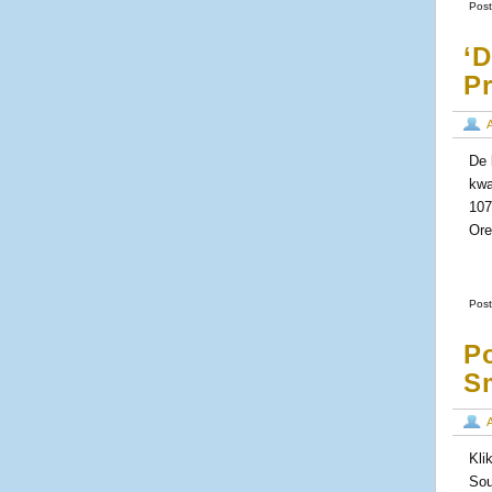
Post
‘
Pr
De 
kwa
107
Ore
Post
Po
S
Kli
Sou