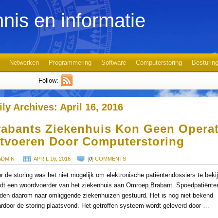
nis en informatie
Netwerken
Programmering
Software
Computerstoring
Besturin
Follow:
ily Archives:
April 16, 2016
rabants Ziekenhuis Kon Geen Operat
itvoeren Door Computerstoring
ADMIN
APRIL 16, 2016
[
0
] COMMENTS
r de storing was het niet mogelijk om elektronische patiëntendossiers te beki
dt een woordvoerder van het ziekenhuis aan Omroep Brabant. Spoedpatiënte
den daarom naar omliggende ziekenhuizen gestuurd. Het is nog niet bekend
rdoor de storing plaatsvond. Het getroffen systeem wordt geleverd door …