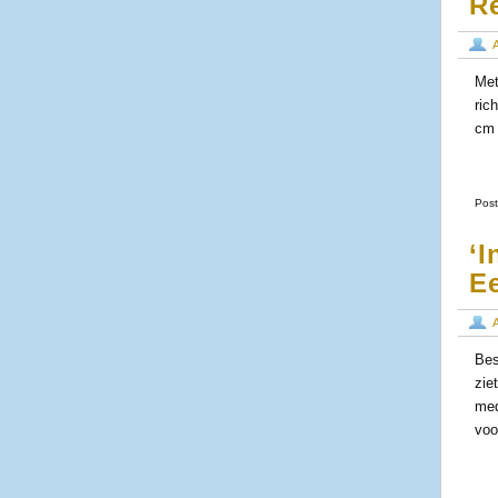
R
Met
ric
cm 
Post
‘I
Ee
Bes
zie
med
voo