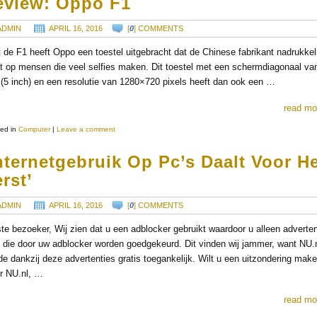
eview: Oppo F1
ADMIN
APRIL 16, 2016
[
0
] COMMENTS
 de F1 heeft Oppo een toestel uitgebracht dat de Chinese fabrikant nadrukkel
ht op mensen die veel selfies maken. Dit toestel met een schermdiagonaal va
(5 inch) en een resolutie van 1280×720 pixels heeft dan ook een …
read mo
ed in
Computer
|
Leave a comment
nternetgebruik Op Pc’s Daalt Voor H
rst’
ADMIN
APRIL 16, 2016
[
0
] COMMENTS
te bezoeker, Wij zien dat u een adblocker gebruikt waardoor u alleen adverten
t die door uw adblocker worden goedgekeurd. Dit vinden wij jammer, want NU.n
e dankzij deze advertenties gratis toegankelijk. Wilt u een uitzondering mak
r NU.nl, …
read mo