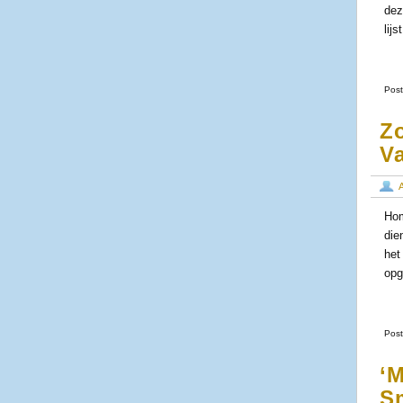
dez
lij
Post
Z
Va
Hom
die
het
opg
Post
‘M
S