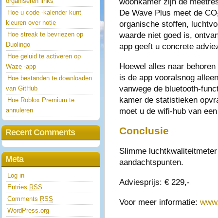
woonkamer zijn de meetres
organiseren links
De Wave Plus meet de CO₂,
Hoe u code -kalender kunt
kleuren over notie
organische stoffen, luchtv
waarde niet goed is, ontva
Hoe streak te bevriezen op
Duolingo
app geeft u concrete adviez
Hoe geluid te activeren op
Hoewel alles naar behoren 
Waze -app
is de app vooralsnog alleen
Hoe bestanden te downloaden
vanwege de bluetooth-functi
van GitHub
kamer de statistieken opvra
Hoe Roblox Premium te
moet u de wifi-hub van een 
annuleren
Conclusie
Recent Comments
Slimme luchtkwaliteitmeter 
Meta
aandachtspunten.
Log in
Adviesprijs: € 229,-
Entries
RSS
Comments
RSS
Voor meer informatie:
www.
WordPress.org