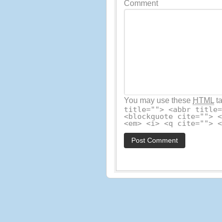
Comment
You may use these
HTML
ta
title=""> <abbr title
<blockquote cite=""> 
<em> <i> <q cite=""> 