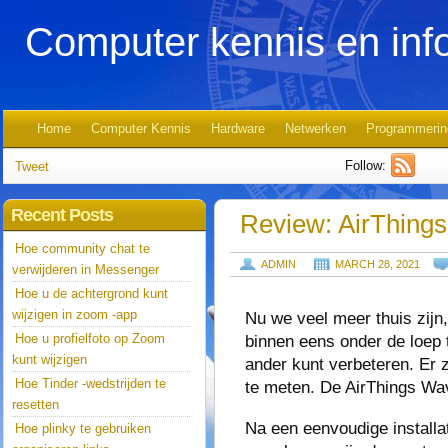
Computer kennis en inf
Home
Computer Kennis
Hardware
Netwerken
Programmerin
Follow:
Tweet
Recent Posts
Review: AirThing
Hoe community chat te
ADMIN
MARCH 28, 2021
verwijderen in Messenger
Hoe u de achtergrond kunt
wijzigen in zoom -app
Nu we veel meer thuis zijn
Hoe u profielfoto op Zoom
binnen eens onder de loep 
kunt wijzigen
ander kunt verbeteren. Er z
Hoe Tinder -wedstrijden te
te meten. De AirThings Wav
resetten
Na een eenvoudige installa
Hoe plinky te gebruiken