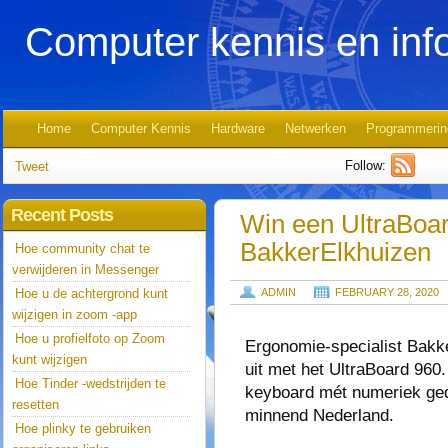
Computer kennis en inf
Home
Computer Kennis
Hardware
Netwerken
Programmerin
Follow:
Tweet
Recent Posts
Win een UltraBoar
BakkerElkhuizen
Hoe community chat te
verwijderen in Messenger
Hoe u de achtergrond kunt
ADMIN
FEBRUARY 28, 2020
wijzigen in zoom -app
Hoe u profielfoto op Zoom
Ergonomie-specialist Bakke
kunt wijzigen
uit met het UltraBoard 960.
Hoe Tinder -wedstrijden te
keyboard mét numeriek gede
resetten
minnend Nederland.
Hoe plinky te gebruiken