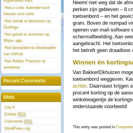
organiseren links
Neemt niet weg dat de afm
Hoe u code -kalender kunt
perken zijn gebleven – 8 
kleuren over notie
toetsenbord – en het gewic
Hoe streak te bevriezen op
gram. Boven de numpad vin
Duolingo
openen van mail-software 
Hoe geluid te activeren op
schermafbeelding. Aan weer
Waze -app
aangebracht. Het toetsenbo
Hoe bestanden te downloaden
het betreft geen draadloos
van GitHub
Hoe Roblox Premium te
Winnen én kortings
annuleren
Van BakkerElkhuizen mogen
toetsenbord weggeven. K
Recent Comments
achter
. Daarnaast krijgen a
procent korting op de aansc
Meta
winkelwagentje de korting
onderstaande voorbeeld!
Log in
Entries
RSS
Comments
RSS
This entry was posted in
Computer
WordPress.org