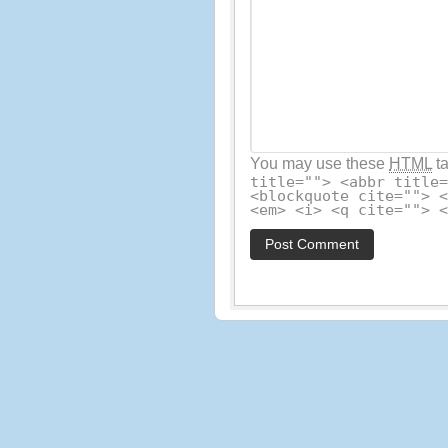
You may use these
HTML
ta
title=""> <abbr title
<blockquote cite=""> 
<em> <i> <q cite=""> 