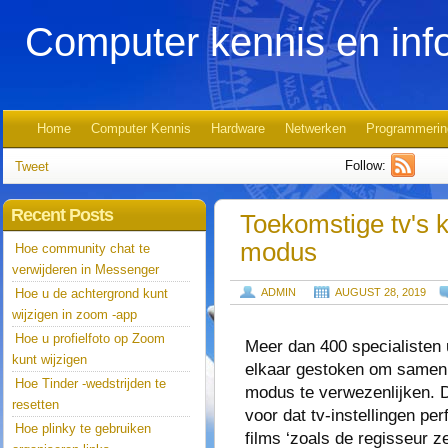
Computer kennis en inf
Home
Computer Kennis
Hardware
Netwerken
Programmerin
Follow:
Tweet
Recent Posts
Toekomstige tv's k
modus
Hoe community chat te
verwijderen in Messenger
Hoe u de achtergrond kunt
ADMIN
AUGUST 28, 2019
wijzigen in zoom -app
Hoe u profielfoto op Zoom
Meer dan 400 specialisten u
kunt wijzigen
elkaar gestoken om samen 
Hoe Tinder -wedstrijden te
modus te verwezenlijken. D
resetten
voor dat tv-instellingen per
Hoe plinky te gebruiken
films ‘zoals de regisseur z