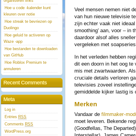
organiseren links
Hoe u code -kalender kunt
Veel mensen nemen niet de
kleuren over notie
van hun nieuwe televisie te
Hoe streak te bevriezen op
zijn echter vaak niet ideaa
Duolingo
smoothing’ aan, voor – in th
Hoe geluid te activeren op
daardoor alsof alles snelle
Waze -app
vergeleken met soapseries, 
Hoe bestanden te downloaden
van GitHub
In het verleden hebben reg
Hoe Roblox Premium te
dit een doorn in het oog te
annuleren
mis met zwartwaarden. Als 
cruciale details verloren 
Recent Comments
televisies zoveel instellin
gemiddelde kijker lastig is
Meta
Merken
Log in
Vandaar de
filmmaker-mod
Entries
RSS
moet leveren. Bekende reg
Comments
RSS
(Goodfellas, The Departed)
WordPress.org
Interstellar), James Camer