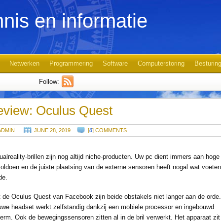
nis en informatie
Netwerken
Programmering
Software
Computerstoring
Besturin
Follow:
view: Oculus Quest
ADMIN
JUNE 28, 2019
[
0
] COMMENTS
tualreality-brillen zijn nog altijd niche-producten. Uw pc dient immers aan hoge
voldoen en de juiste plaatsing van de externe sensoren heeft nogal wat voeten
de.
 de Oculus Quest van Facebook zijn beide obstakels niet langer aan de orde
uwe headset werkt zelfstandig dankzij een mobiele processor en ingebouwd
erm. Ook de bewegingssensoren zitten al in de bril verwerkt. Het apparaat zit