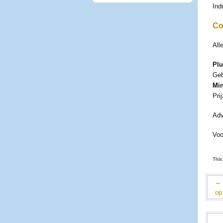
Ind
Co
All
Pl
Geb
Mi
Pri
Adv
Voo
This
←
op