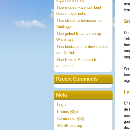
organiseren links
ner
Hoe u code -kalender kunt
let
kleuren over notie
Hoe streak te bevriezen op
Sn
Duolingo
De 
Hoe geluid te activeren op
‘te
Waze -app
hoe
Hoe bestanden te downloaden
omg
van GitHub
opg
Hoe Roblox Premium te
annuleren
We 
bee
Recent Comments
eig
La
Meta
Er 
Log in
de 
Entries
RSS
nie
Comments
RSS
gaa
WordPress.org
dez