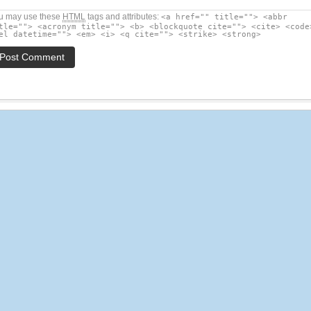
u may use these
HTML
tags and attributes:
<a href="" title=""> <abbr
tle=""> <acronym title=""> <b> <blockquote cite=""> <cite> <code
el datetime=""> <em> <i> <q cite=""> <strike> <strong>