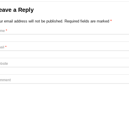
eave a Reply
ur email address will not be published. Required fields are marked
*
ame
*
ail
*
bsite
mment