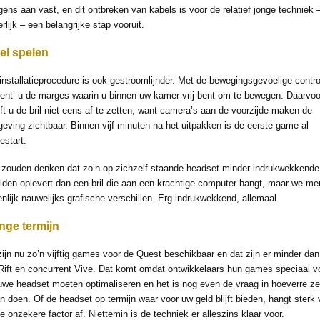
gens aan vast, en dit ontbreken van kabels is voor de relatief jonge techniek 
terlijk – een belangrijke stap vooruit.
el spelen
installatieprocedure is ook gestroomlijnder. Met de bewegingsgevoelige contro
kent’ u de marges waarin u binnen uw kamer vrij bent om te bewegen. Daarvoo
ft u de bril niet eens af te zetten, want camera’s aan de voorzijde maken de
eving zichtbaar. Binnen vijf minuten na het uitpakken is de eerste game al
estart.
zouden denken dat zo’n op zichzelf staande headset minder indrukwekkende
lden oplevert dan een bril die aan een krachtige computer hangt, maar we me
enlijk nauwelijks grafische verschillen. Erg indrukwekkend, allemaal.
nge termijn
zijn nu zo’n vijftig games voor de Quest beschikbaar en dat zijn er minder dan
Rift en concurrent Vive. Dat komt omdat ontwikkelaars hun games speciaal v
uwe headset moeten optimaliseren en het is nog even de vraag in hoeverre ze
n doen. Of de headset op termijn waar voor uw geld blijft bieden, hangt sterk
e onzekere factor af. Niettemin is de techniek er alleszins klaar voor.