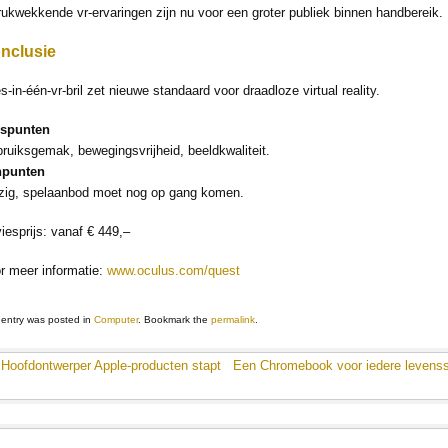
rukwekkende vr-ervaringen zijn nu voor een groter publiek binnen handbereik.
nclusie
es-in-één-vr-bril zet nieuwe standaard voor draadloze virtual reality.
uspunten
ruiksgemak, bewegingsvrijheid, beeldkwaliteit.
npunten
jzig, spelaanbod moet nog op gang komen.
iesprijs: vanaf € 449,–
r meer informatie:
www.oculus.com/quest
 entry was posted in
Computer
. Bookmark the
permalink
.
Hoofdontwerper Apple-producten stapt
Een Chromebook voor iedere levensst