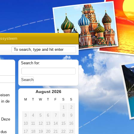
gssysteem
Search for:
August 2026
 eisen
M
T
W
T
F
S
S
 in de
1
2
3
4
5
6
7
8
9
. Deze
10
11
12
13
14
15
16
17
18
19
20
21
22
23
 dus