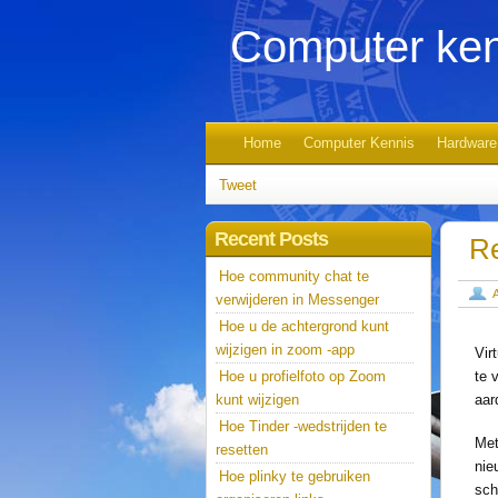
Computer ken
Home
Computer Kennis
Hardware
Tweet
Recent Posts
Re
Hoe community chat te
verwijderen in Messenger
Hoe u de achtergrond kunt
wijzigen in zoom -app
Vir
Hoe u profielfoto op Zoom
te 
kunt wijzigen
aar
Hoe Tinder -wedstrijden te
Met
resetten
nie
Hoe plinky te gebruiken
sch