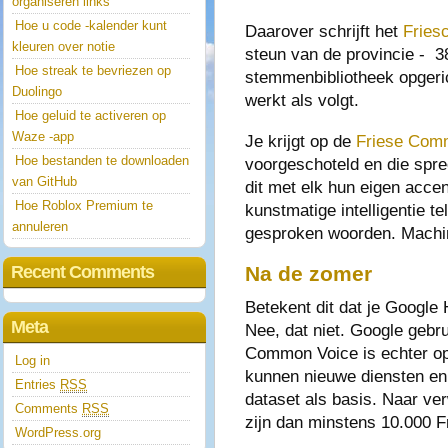
organiseren links
Hoe u code -kalender kunt
Daarover schrijft het
Fries
kleuren over notie
steun van de provincie - 3
Hoe streak te bevriezen op
stemmenbibliotheek opgeri
Duolingo
werkt als volgt.
Hoe geluid te activeren op
Waze -app
Je krijgt op de
Friese Comm
Hoe bestanden te downloaden
voorgeschoteld en die spr
van GitHub
dit met elk hun eigen accen
Hoe Roblox Premium te
kunstmatige intelligentie t
annuleren
gesproken woorden. Machin
Recent Comments
Na de zomer
Betekent dit dat je Google
Meta
Nee, dat niet. Google gebru
Common Voice is echter op
Log in
kunnen nieuwe diensten en
Entries
RSS
dataset als basis. Naar ver
Comments
RSS
zijn dan minstens 10.000 
WordPress.org