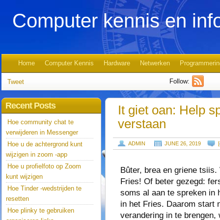
Computer kennis en inf
Home
Computer Kennis
Hardware
Netwerken
Programmerin
Follow:
Tweet
Recent Posts
It giet oan: Help 
verstaan
Hoe community chat te
verwijderen in Messenger
Hoe u de achtergrond kunt
ADMIN
JUNE 26, 2019
[
wijzigen in zoom -app
Hoe u profielfoto op Zoom
Bûter, brea en griene tsiis.
kunt wijzigen
Fries! Of beter gezegd: fer
Hoe Tinder -wedstrijden te
soms al aan te spreken in 
resetten
in het Fries. Daarom start 
Hoe plinky te gebruiken
verandering in te brengen,