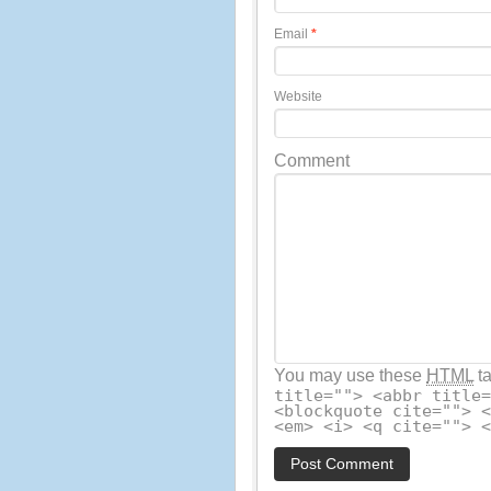
Email
*
Website
Comment
You may use these
HTML
ta
title=""> <abbr title
<blockquote cite=""> 
<em> <i> <q cite=""> 