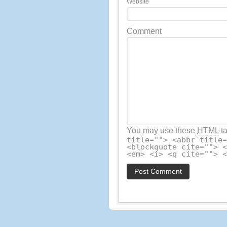
Website
Comment
You may use these
HTML
ta
title=""> <abbr title
<blockquote cite=""> 
<em> <i> <q cite=""> 