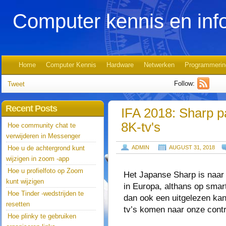
Computer kennis en inf
Home
Computer Kennis
Hardware
Netwerken
Programmerin
Follow:
Tweet
Recent Posts
IFA 2018: Sharp pa
8K-tv's
Hoe community chat te
verwijderen in Messenger
Hoe u de achtergrond kunt
ADMIN
AUGUST 31, 2018
wijzigen in zoom -app
Hoe u profielfoto op Zoom
Het Japanse Sharp is naa
kunt wijzigen
in Europa, althans op smart
Hoe Tinder -wedstrijden te
dan ook een uitgelezen ka
resetten
tv’s komen naar onze contr
Hoe plinky te gebruiken