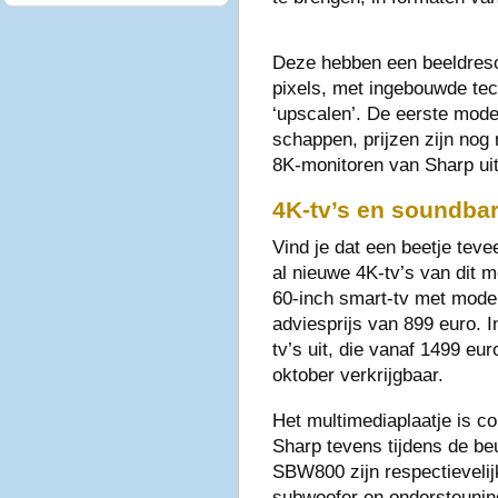
Deze hebben een beeldresol
pixels, met ingebouwde tec
‘upscalen’. De eerste model
schappen, prijzen zijn nog
8K-monitoren van Sharp uit
4K-tv’s en soundba
Vind je dat een beetje teve
al nieuwe 4K-tv’s van dit 
60-inch smart-tv met mod
adviesprijs van 899 euro.
tv’s uit, die vanaf 1499 eur
oktober verkrijgbaar.
Het multimediaplaatje is c
Sharp tevens tijdens de b
SBW800 zijn respectieveli
subwoofer en ondersteuning