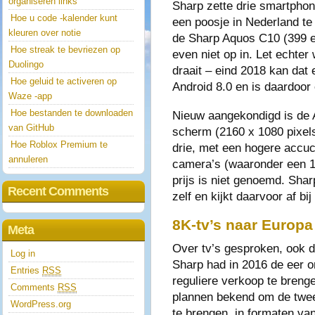
organiseren links
Sharp zette drie smartphon
Hoe u code -kalender kunt
een poosje in Nederland te
kleuren over notie
de Sharp Aquos C10 (399 e
Hoe streak te bevriezen op
even niet op in. Let echter
Duolingo
draait – eind 2018 kan dat 
Hoe geluid te activeren op
Android 8.0 en is daardoor
Waze -app
Hoe bestanden te downloaden
Nieuw aangekondigd is de A
van GitHub
scherm (2160 x 1080 pixels)
Hoe Roblox Premium te
drie, met een hogere accuc
annuleren
camera’s (waaronder een 1
prijs is niet genoemd. Sha
Recent Comments
zelf en kijkt daarvoor af bij 
8K-tv’s naar Europa
Meta
Over tv’s gesproken, ook di
Log in
Sharp had in 2016 de eer
Entries
RSS
reguliere verkoop te brenge
Comments
RSS
plannen bekend om de tweed
WordPress.org
te brengen, in formaten van