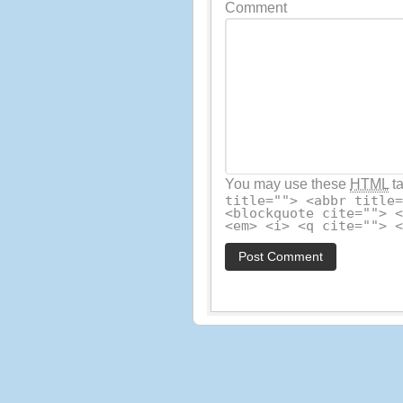
Comment
You may use these
HTML
ta
title=""> <abbr title
<blockquote cite=""> 
<em> <i> <q cite=""> 