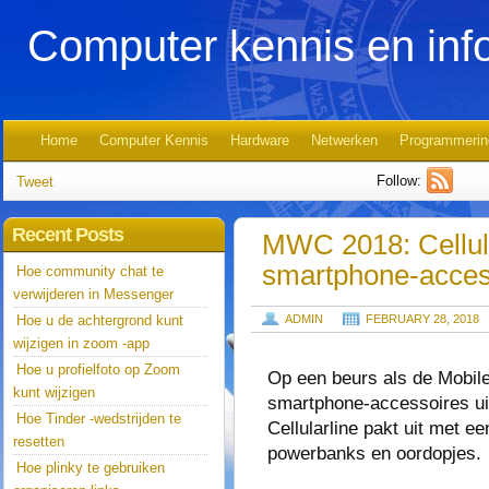
Computer kennis en inf
Home
Computer Kennis
Hardware
Netwerken
Programmerin
Follow:
Tweet
Recent Posts
MWC 2018: Cellula
smartphone-acces
Hoe community chat te
verwijderen in Messenger
Hoe u de achtergrond kunt
ADMIN
FEBRUARY 28, 2018
wijzigen in zoom -app
Hoe u profielfoto op Zoom
Op een beurs als de Mobil
kunt wijzigen
smartphone-accessoires uit
Hoe Tinder -wedstrijden te
Cellularline pakt uit met 
resetten
powerbanks en oordopjes.
Hoe plinky te gebruiken