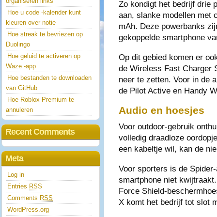
organiseren links
Zo kondigt het bedrijf dri
Hoe u code -kalender kunt
aan, slanke modellen met c
kleuren over notie
mAh. Deze powerbanks zijn 
Hoe streak te bevriezen op
gekoppelde smartphone va
Duolingo
Hoe geluid te activeren op
Op dit gebied komen er ook
Waze -app
de Wireless Fast Charger S
Hoe bestanden te downloaden
neer te zetten. Voor in de 
van GitHub
de Pilot Active en Handy W
Hoe Roblox Premium te
Audio en hoesjes
annuleren
Voor outdoor-gebruik onthul
Recent Comments
volledig draadloze oordopj
een kabeltje wil, kan de n
Meta
Voor sporters is de Spider
Log in
smartphone niet kwijtraakt.
Entries
RSS
Force Shield-beschermhoesj
Comments
RSS
X komt het bedrijf tot slot
WordPress.org