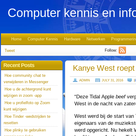
Computer kennis en inf
Home
Computer Kennis
Hardware
Netwerken
Programmerin
Follow:
Tweet
Recent Posts
Kanye West roept 
Hoe community chat te
ADMIN
JULY 31, 2016
[
verwijderen in Messenger
Hoe u de achtergrond kunt
wijzigen in zoom -app
“Deze Tidal Apple
beef
verp
Hoe u profielfoto op Zoom
West in de nacht van zate
kunt wijzigen
West werd bij de start van
Hoe Tinder -wedstrijden te
eigenaars van de muziekst
resetten
werd opgericht. Nu hekelt W
Hoe plinky te gebruiken