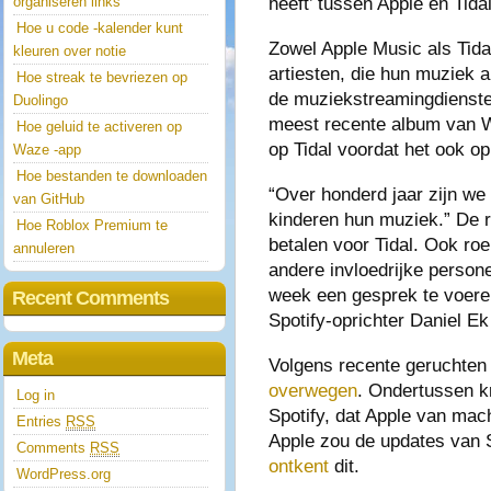
heeft’ tussen Apple en Tidal
organiseren links
Hoe u code -kalender kunt
Zowel Apple Music als Tid
kleuren over notie
artiesten, die hun muziek al
Hoe streak te bevriezen op
de muziekstreamingdienste
Duolingo
meest recente album van 
Hoe geluid te activeren op
op Tidal voordat het ook op
Waze -app
Hoe bestanden te downloaden
“Over honderd jaar zijn we
van GitHub
kinderen hun muziek.” De r
Hoe Roblox Premium te
betalen voor Tidal. Ook ro
annuleren
andere invloedrijke person
week een gesprek te voere
Recent Comments
Spotify-oprichter Daniel Ek
Meta
Volgens recente geruchten
overwegen
. Ondertussen k
Log in
Spotify, dat Apple van mac
Entries
RSS
Apple zou de updates van 
Comments
RSS
ontkent
dit.
WordPress.org