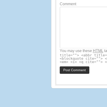
Comment
You may use these
HTML
ta
title=""> <abbr title
<blockquote cite=""> 
<em> <i> <q cite=""> 