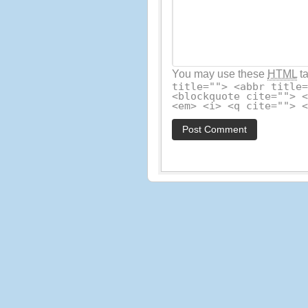
You may use these
HTML
ta
title=""> <abbr title
<blockquote cite=""> 
<em> <i> <q cite=""> 