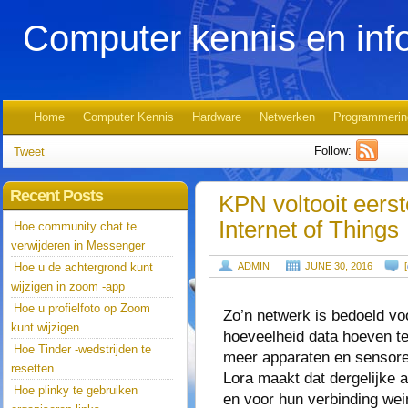
Computer kennis en inf
Home
Computer Kennis
Hardware
Netwerken
Programmerin
Follow:
Tweet
Recent Posts
KPN voltooit eerst
Internet of Things
Hoe community chat te
verwijderen in Messenger
Hoe u de achtergrond kunt
ADMIN
JUNE 30, 2016
[
wijzigen in zoom -app
Hoe u profielfoto op Zoom
Zo’n netwerk is bedoeld vo
kunt wijzigen
hoeveelheid data hoeven te
Hoe Tinder -wedstrijden te
meer apparaten en sensoren 
resetten
Lora maakt dat dergelijke 
Hoe plinky te gebruiken
en voor hun verbinding wei