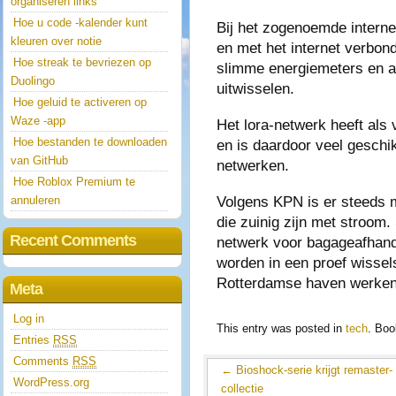
organiseren links
Hoe u code -kalender kunt
Bij het zogenoemde interne
kleuren over notie
en met het internet verbon
Hoe streak te bevriezen op
slimme energiemeters en a
Duolingo
uitwisselen.
Hoe geluid te activeren op
Waze -app
Het lora-netwerk heeft als 
Hoe bestanden te downloaden
en is daardoor veel geschi
van GitHub
netwerken.
Hoe Roblox Premium te
Volgens KPN is er steeds 
annuleren
die zuinig zijn met stroom.
Recent Comments
netwerk voor bagageafhande
worden in een proef wissel
Rotterdamse haven werken
Meta
Log in
This entry was posted in
tech
. Bo
Entries
RSS
Comments
RSS
←
Bioshock-serie krijgt remaster-
WordPress.org
collectie