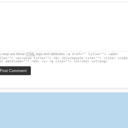
u may use these
HTML
tags and attributes:
<a href="" title=""> <abbr
tle=""> <acronym title=""> <b> <blockquote cite=""> <cite> <code
el datetime=""> <em> <i> <q cite=""> <strike> <strong>