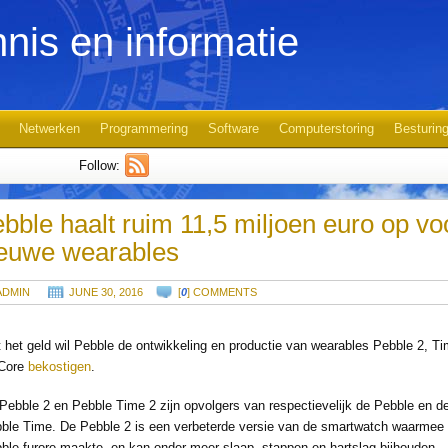
nis en informatie
Netwerken
Programmering
Software
Computerstoring
Besturin
Follow:
bble haalt ruim 11,5 miljoen euro op vo
euwe wearables
ADMIN
JUNE 30, 2016
[
0
] COMMENTS
 het geld wil Pebble de ontwikkeling en productie van wearables Pebble 2, T
 Core
bekostigen
.
Pebble 2 en Pebble Time 2 zijn opvolgers van respectievelijk de Pebble en d
ble Time. De Pebble 2 is een verbeterde versie van de smartwatch waarmee
ble furore maakte, en kan onder meer slaap, stappen en hartslag bijhouden.