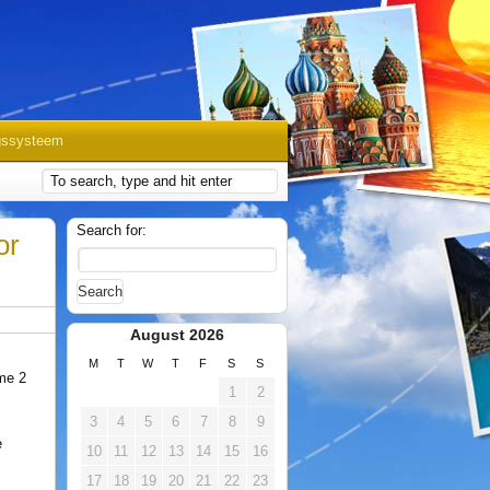
gssysteem
Search for:
or
August 2026
M
T
W
T
F
S
S
ime 2
1
2
3
4
5
6
7
8
9
e
10
11
12
13
14
15
16
17
18
19
20
21
22
23