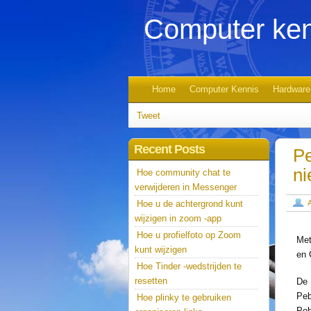
Computer ken
Home
Computer Kennis
Hardware
Tweet
Recent Posts
Pe
ni
Hoe community chat te
verwijderen in Messenger
Hoe u de achtergrond kunt
wijzigen in zoom -app
Hoe u profielfoto op Zoom
Met
kunt wijzigen
en
Hoe Tinder -wedstrijden te
resetten
De 
Peb
Hoe plinky te gebruiken
Peb