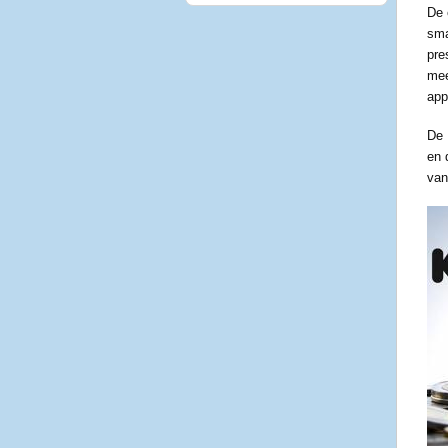
De 
sma
pre
mee
app
De 
en 
van