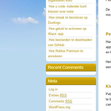
organiseren links
Hoe u code -kalender kunt
De 
kleuren over notie
mic
Hoe streak te bevriezen op
Duolingo
Hoe geluid te activeren op
Waze -app
Pe
Hoe bestanden te downloaden
Har
van GitHub
app
Hoe Roblox Premium te
en 
annuleren
Het
Recent Comments
een
Meta
Ki
Log in
Peb
Entries
RSS
te 
Comments
RSS
cam
WordPress.org