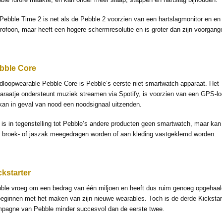
Pebble Time 2 is net als de Pebble 2 voorzien van een hartslagmonitor en en
rofoon, maar heeft een hogere schermresolutie en is groter dan zijn voorgange
bble Core
dloopwearable Pebble Core is Pebble’s eerste niet-smartwatch-apparaat. Het
araatje ondersteunt muziek streamen via Spotify, is voorzien van een GPS-lo
kan in geval van nood een noodsignaal uitzenden.
 is in tegenstelling tot Pebble’s andere producten geen smartwatch, maar kan
 broek- of jaszak meegedragen worden of aan kleding vastgeklemd worden.
ckstarter
ble vroeg om een bedrag van één miljoen en heeft dus ruim genoeg opgehaa
beginnen met het maken van zijn nieuwe wearables. Toch is de derde Kickstar
pagne van Pebble minder succesvol dan de eerste twee.