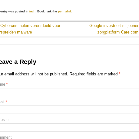
 entry was posted in
tech
. Bookmark the
permalink
.
Cybercriminelen veroordeeld voor
Google investeert miljoenen
rspreiden malware
zorgplatform Care.co
eave a Reply
ur email address will not be published. Required fields are marked
*
ame
*
ail
*
bsite
mment