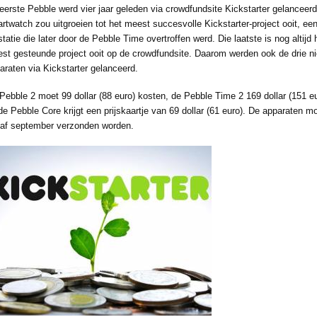
eerste Pebble werd vier jaar geleden via crowdfundsite Kickstarter gelanceer
rtwatch zou uitgroeien tot het meest succesvolle Kickstarter-project ooit, ee
statie die later door de Pebble Time overtroffen werd. Die laatste is nog altijd 
st gesteunde project ooit op de crowdfundsite. Daarom werden ook de drie n
araten via Kickstarter gelanceerd.
Pebble 2 moet 99 dollar (88 euro) kosten, de Pebble Time 2 169 dollar (151 e
de Pebble Core krijgt een prijskaartje van 69 dollar (61 euro). De apparaten m
af september verzonden worden.