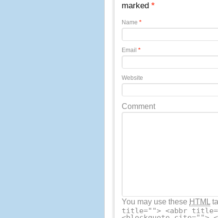
marked
*
Name
*
Email
*
Website
Comment
You may use these
HTML
ta
title=""> <abbr title
<blockquote cite=""> 