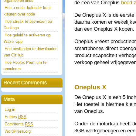
organiseren links
de ceo van Oneplus
bood z
Hoe u code -kalender kunt
kleuren over notie
De Oneplus X is de eerste 
daarna komen er wekelijk
Hoe streak te bevriezen op
Duolingo
dan een Oneplus X kopen.
Hoe geluid te activeren op
Oneplus vreest productiep
Waze -app
smartphones direct opengooi
Hoe bestanden te downloaden
productiecapaciteit verhog
van GitHub
verkoop geheel vrijgegeven
Hoe Roblox Premium te
annuleren
Recent Comments
Oneplus X
De Oneplus X is een 5 inc
Meta
Het toestel is hiermee klei
Log in
van Oneplus.
Entries
RSS
Onder de motorkap heeft 
Comments
RSS
3GB werkgeheugen en een 
WordPress.org