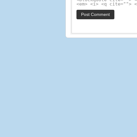
<em> <i> <q cite=""> 