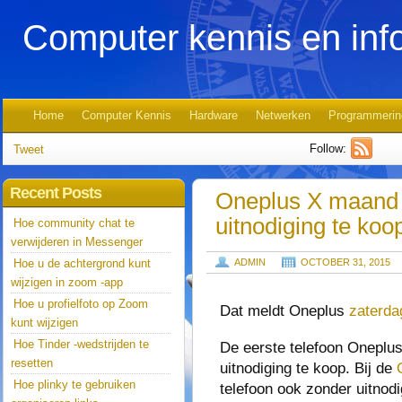
Computer kennis en inf
Home
Computer Kennis
Hardware
Netwerken
Programmerin
Follow:
Tweet
Recent Posts
Oneplus X maand 
uitnodiging te koo
Hoe community chat te
verwijderen in Messenger
Hoe u de achtergrond kunt
ADMIN
OCTOBER 31, 2015
wijzigen in zoom -app
Hoe u profielfoto op Zoom
Dat meldt Oneplus
zaterda
kunt wijzigen
Hoe Tinder -wedstrijden te
De eerste telefoon Oneplu
resetten
uitnodiging te koop. Bij de
Hoe plinky te gebruiken
telefoon ook zonder uitnod