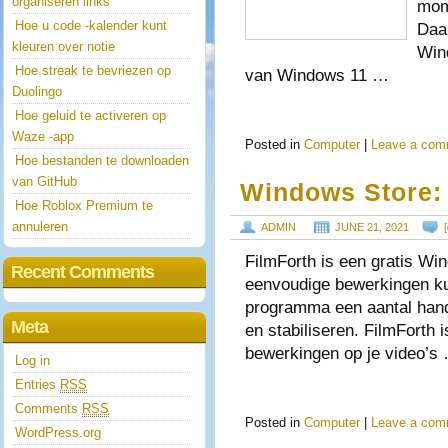
organiseren links
mom
Hoe u code -kalender kunt
Daar
kleuren over notie
Win
Hoe streak te bevriezen op
van Windows 11 …
Duolingo
Hoe geluid te activeren op
Waze -app
Posted in
Computer
|
Leave a com
Hoe bestanden te downloaden
van GitHub
Windows Store: 
Hoe Roblox Premium te
annuleren
ADMIN
JUNE 21, 2021
[
FilmForth is een gratis Wi
Recent Comments
eenvoudige bewerkingen ku
programma een aantal handi
Meta
en stabiliseren. FilmForth 
bewerkingen op je video’s
Log in
Entries
RSS
Comments
RSS
Posted in
Computer
|
Leave a com
WordPress.org