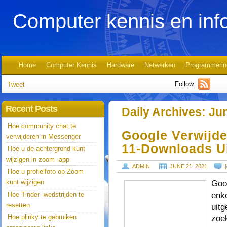
Computer kennis en inf
Home
Computer Kennis
Hardware
Netwerken
Programmerin
Follow:
Tweet
Recent Posts
Daily Archives:
Jun
Hoe community chat te
Google Verwijd
verwijderen in Messenger
11-Downloads Ui
Hoe u de achtergrond kunt
wijzigen in zoom -app
ADMIN
JUNE 21, 2021
[
Hoe u profielfoto op Zoom
kunt wijzigen
Goo
enk
Hoe Tinder -wedstrijden te
resetten
uitg
Hoe plinky te gebruiken
zoek