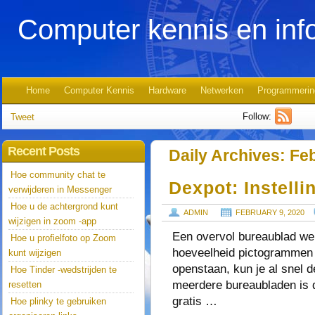
Computer kennis en inf
Home
Computer Kennis
Hardware
Netwerken
Programmerin
Follow:
Tweet
Recent Posts
Daily Archives:
Feb
Hoe community chat te
Dexpot: Instell
verwijderen in Messenger
Hoe u de achtergrond kunt
ADMIN
FEBRUARY 9, 2020
wijzigen in zoom -app
Een overvol bureaublad werk
Hoe u profielfoto op Zoom
hoeveelheid pictogrammen 
kunt wijzigen
openstaan, kun je al snel 
Hoe Tinder -wedstrijden te
meerdere bureaubladen is d
resetten
gratis …
Hoe plinky te gebruiken