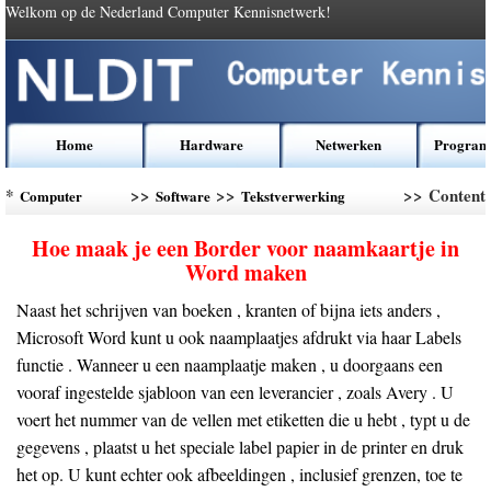
Welkom op de Nederland Computer Kennisnetwerk!
Home
Hardware
Netwerken
Program
*
>>
>>
>> Content
Computer
Software
Tekstverwerking
Kennis
Software
Hoe maak je een Border voor naamkaartje in
Word maken
Naast het schrijven van boeken , kranten of bijna iets anders ,
Microsoft Word kunt u ook naamplaatjes afdrukt via haar Labels
functie . Wanneer u een naamplaatje maken , u doorgaans een
vooraf ingestelde sjabloon van een leverancier , zoals Avery . U
voert het nummer van de vellen met etiketten die u hebt , typt u de
gegevens , plaatst u het speciale label papier in de printer en druk
het op. U kunt echter ook afbeeldingen , inclusief grenzen, toe te