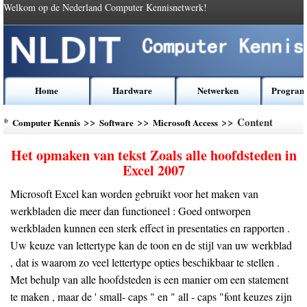
Welkom op de Nederland Computer Kennisnetwerk!
Home
Hardware
Netwerken
Program
*
>>
>>
>> Content
Computer Kennis
Software
Microsoft Access
Het opmaken van tekst Zoals alle hoofdsteden in
Excel 2007
Microsoft Excel kan worden gebruikt voor het maken van
werkbladen die meer dan functioneel : Goed ontworpen
werkbladen kunnen een sterk effect in presentaties en rapporten .
Uw keuze van lettertype kan de toon en de stijl van uw werkblad
, dat is waarom zo veel lettertype opties beschikbaar te stellen .
Met behulp van alle hoofdsteden is een manier om een ​​statement
te maken , maar de ' small- caps " en " all - caps "font keuzes zijn